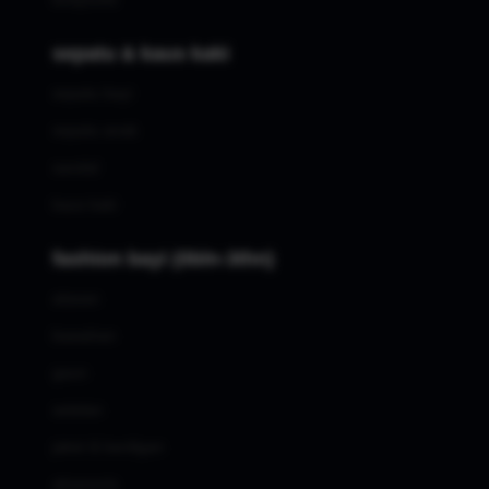
sepatu & kaus kaki
sepatu bayi
sepatu anak
sandal
kaus kaki
fashion bayi (0bln-3thn)
atasan
bawahan
gaun
setelan
jaket & kardigan
aksesoris