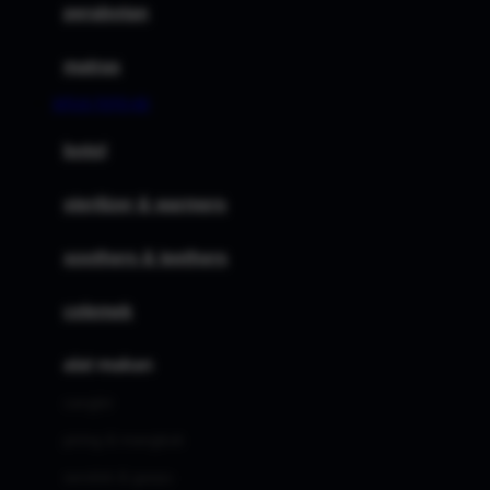
perabotan
Happy Tummy
Hauck
matras
Havaianas
SITUS TOTO 4D
Hegen
botol
Hot Wheels
sterilizer & warmers
Hybrid
I
soothers & teethers
Inlacta DHA
celemek
Interlac
alat makan
Ivenet
cangkir
J
piring & mangkuk
Jack N Jill
sendok & garpu