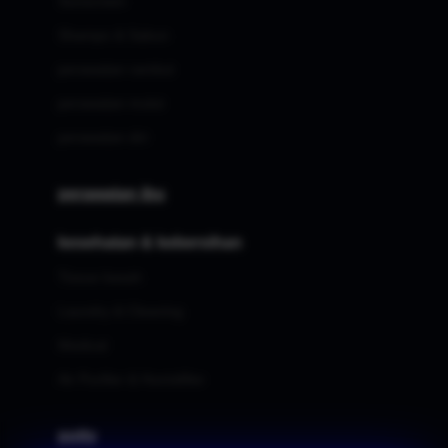
Sunscreen
London Taxi
Shampo & Sabun
Love To Dream
perawatan rambut
M
perawatan mulut
Magformers
perawatan diri
Mama's Choice
perawatan ibu
Mamas&Papas
Mamaway
kesehatan & kebersihan
Maxi Cosi
Tissue basah
Megabloks
Laundry & Cleaning
Micro
Medical
MiDeer
Air Purifier & Humidifier
Mimi & Lula
potty
Mini Monkey