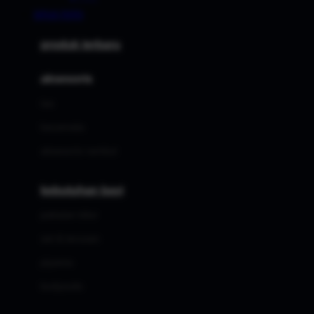
Awan
SITUS TOTO
Azetabio
produk terbaru
B
aksesoris
Baabaasheepz
tas
Babiators
kacamata
Baby Dove
aksesoris rambut
Baby Jogger
Baby Rovega
kebutuhan bayi
Babybee
pakaian tidur
Banana Boat
set & terusan
Banz
piyama
Barbie
bodysuits
Beaba