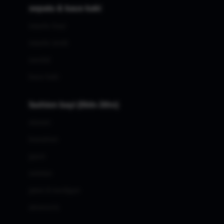
Beauty Barn
sepatu & kaus kaki
Bio Oil
sepatu bayi
Biolane
sepatu anak
Bite Fighters
sandal
Bizzi Growin
kaus kaki
Blackmores
fashion bayi (0bln-3thn)
Blooming Marvellous
atasan
Bonnels
bawahan
Bravado
gaun
Bruder
setelan
Brush Baby
jaket & kardigan
Buds Organics
aksesoris
Bugaboo