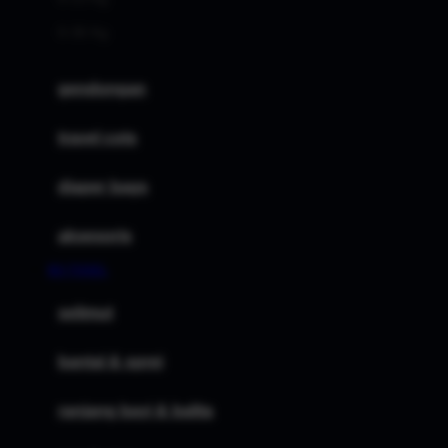
Felt So Sweet
0-36 Kg
Fisher Price
Flipper
gendongan
Friends Of Sally
travel cots
G
Gb
diaper bags
Geko
aksesoris
Graco
BO TOGEL
Gund
selimut
H
bantal & sprei
Habbie
Haenim
ranjang bayi & balita
Happy Horse