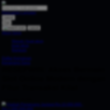
O
Oh Ma Grain
Pencarian Lanjutan
cancel
Okiedog
Cari
cancel
P
Akun Saya
Peachy
Masuk / buat akun
buat akun
Phil & Ted's
Bantuan
Philips Avent
Daftar Keinginan
Pigeon
Keranjang Saya
RESEPWIN: Akses Bermain
Playgro
Slot Online Modern dengan
Poled Global
Fitur Transaksi Kilat
Ponycycle
Puma
Serendah
10.000
Pureats
Hadiah Pemenang Jackpot
Rp.10.000.000
-
Rp.1.000.000.000