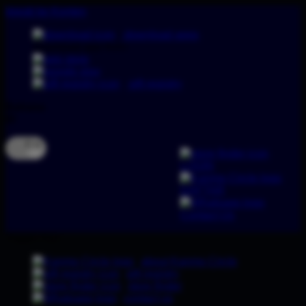
lewati ke Konten
download apps
download app from:
gift registry
Bahasa
ID
LOGIN
DAFTAR
Contact Us
Toggle Nav
about Kanmo Circle
gift registry
store finder
contact us