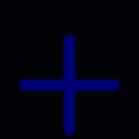
Xootz
Y
Yamatoya
Z
Zaxy
Zoggs
0-9
4Moms
59S