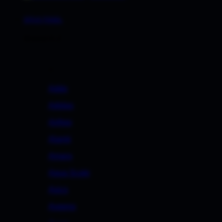
SITUS TOGEL
Brand A-Z
A
Addo
Adidas
Airfree
Alamii
Amara
Aqua Scale
Asics
Aveeno