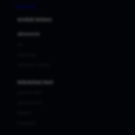
Awan
SITUS TOTO
Azetabio
produk terbaru
B
aksesoris
Baabaasheepz
tas
Babiators
kacamata
Baby Dove
aksesoris rambut
Baby Jogger
Baby Rovega
kebutuhan bayi
Babybee
pakaian tidur
Banana Boat
set & terusan
Banz
piyama
Barbie
bodysuits
Beaba