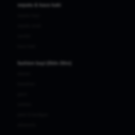
Beauty Barn
sepatu & kaus kaki
Bio Oil
sepatu bayi
Biolane
sepatu anak
Bite Fighters
sandal
Bizzi Growin
kaus kaki
Blackmores
fashion bayi (0bln-3thn)
Blooming Marvellous
atasan
Bonnels
bawahan
Bravado
gaun
Bruder
setelan
Brush Baby
jaket & kardigan
Buds Organics
aksesoris
Bugaboo