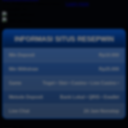
Use Installment Options from
.
Laarn more
Q
Available for :
home delivery
QV Baby
store pickup
R
INFORMASI SITUS RESEPWIN
Real Shades
Red Castle
Min Deposit
Rp10.000
Ribbon Madness
Min Withdraw
Rp25.000
S
Sebamed
Game
Togel • Slot • Casino • Live Casino •
Silver Cross
Metode Deposit
Bank Lokal • QRIS • Ewallet
Simply Idea
Skip Hop
Live Chat
24 Jam Nonstop
Spectra
choose qty