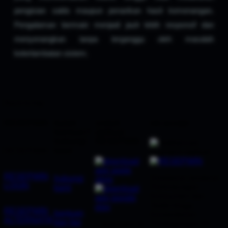
pengisian saldo maupun penarikan hasil kemenangan.
Pengalaman bermain menjadi jauh lebih responsif dan
menyenangkan tanpa terganggu oleh masalah
keterlambatan sistem.
Back to top
RESEPWIN
butuh
unduh
we accept
bantuan?
aplikasi
hubungi
RESEPWIN
kami
RESEPWIN
RESEPWIN
Direktorat Jenderal
hubungi
LOGIN
Perlindungan
kami
Konsumen dan
Tertib Niaga
RESEPWIN
bantuan
Kementerian
ALTERNATIF
dan faq
Perdagangan RI
ikuti kami di