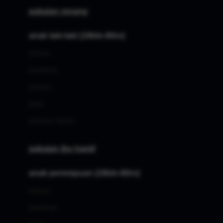
Buggygear
pakaian renang
Bumkins
anak laki-laki (18bln-8thn)
C
atasan
Cetaphil
bawahan
Chicco
setelan
Childlife
jaket
Clevamama
pakaian dalam
Cocolatte
Cottonseeds
pakaian ibu hamil
Cozy N Safe
anak perempuan (18bln-8thn)
Crane
atasan
Cybex
bawahan
D