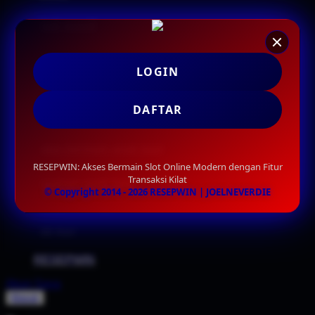
Moby
bak mandi
Momami
handuk
Mothercare
LOGIN
TOGEL LOGIN
Mustela
DAFTAR
My Buddy Tag
ayunan dan walker bayi
My K
alas bermain anak bayi
N
RESEPWIN: Akses Bermain Slot Online Modern dengan Fitur
Transaksi Kilat
mainan anak bayi
Naif
© Copyright 2014 - 2026 RESEPWIN | JOELNEVERDIE
mothercare toys
Nike
elc toys
Nordic Natural
RESEPWIN
Nuby
Akun Saya
Nuna
Masuk
Cari