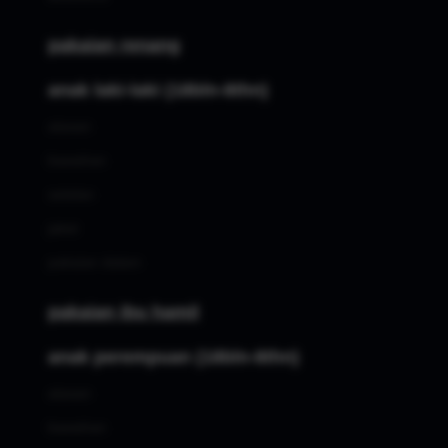
pakaian renang
anak laki-laki (18bln-8thn)
atasan
bawahan
setelan
jaket
pakaian dalam
pakaian ibu hamil
anak perempuan (18bln-8thn)
atasan
bawahan