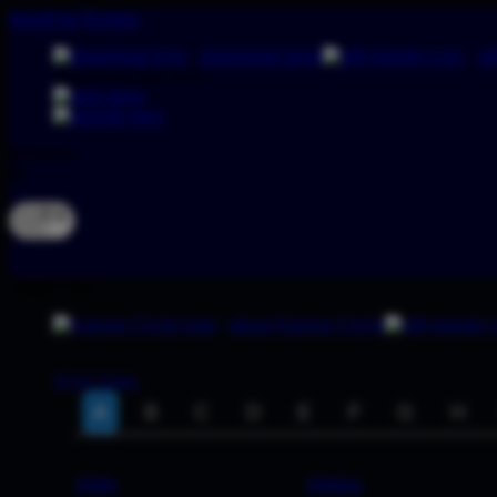
lewati ke Konten
download apps
gif
download app from:
Bahasa
ID
Toggle Nav
about Kanmo Circle
SITUS TOGEL
A
B
C
D
E
F
G
H
Addo
Adidas