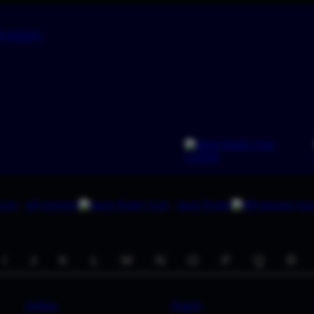
t registry
LOGIN
gift registry
store finder
I
J
K
L
M
N
O
P
Q
R
Airfree
Alamii