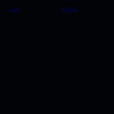
Awan
Azetabio