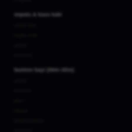
sepatu & kaus kaki
sepatu bayi
sepatu anak
sandal
kaus kaki
fashion bayi (0bln-3thn)
atasan
bawahan
gaun
setelan
jaket & kardigan
aksesoris