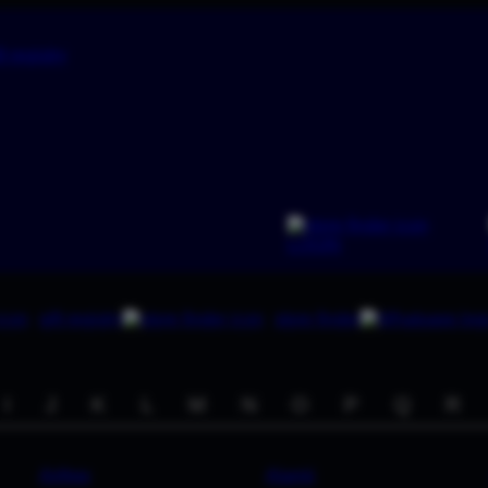
t registry
LOGIN
gift registry
store finder
I
J
K
L
M
N
O
P
Q
R
Airfree
Alamii