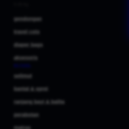
0-36 Kg
gendongan
travel cots
diaper bags
aksesoris
BO TOGEL
selimut
bantal & sprei
ranjang bayi & balita
perabotan
matras