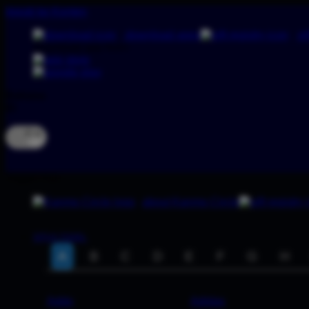
lewati ke Konten
download apps
gif
download app from:
Bahasa
ID
Toggle Nav
about Kanmo Circle
SITUS TOGEL
A
B
C
D
E
F
G
H
Addo
Adidas