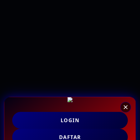
LOGIN
DAFTAR