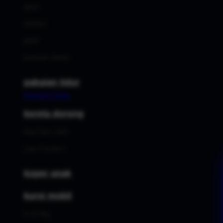
gaun
setelan
jaket
pakaian dalam
pakaian tidur
BANDAR TOGEL
kereta dorong
bayi baru lahir
usia 6 bulan+
koper anak
kursi mobil
0-13 Kg