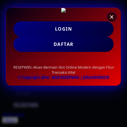
Moby
bak mandi
Momami
handuk
Mothercare
LOGIN
TOGEL LOGIN
Mustela
DAFTAR
My Buddy Tag
ayunan dan walker bayi
My K
alas bermain anak bayi
N
RESEPWIN: Akses Bermain Slot Online Modern dengan Fitur
Transaksi Kilat
mainan anak bayi
Naif
© Copyright 2014 - 2026 RESEPWIN | JOELNEVERDIE
mothercare toys
Nike
elc toys
Nordic Natural
RESEPWIN
Nuby
Akun Saya
Nuna
Masuk
Cari