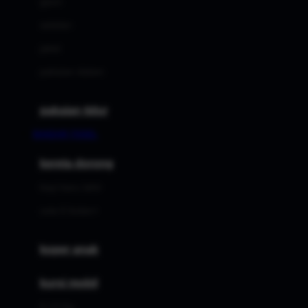
gaun
Dae Organics
setelan
Docare
jaket
Doona
pakaian dalam
Down To Earth
Drew
pakaian tidur
Dr. Brown's
BANDAR TOGEL
E
kereta dorong
ELC
bayi baru lahir
Ergobaby
usia 6 bulan+
Expert Care
koper anak
Ezyroller
kursi mobil
F
0-13 Kg