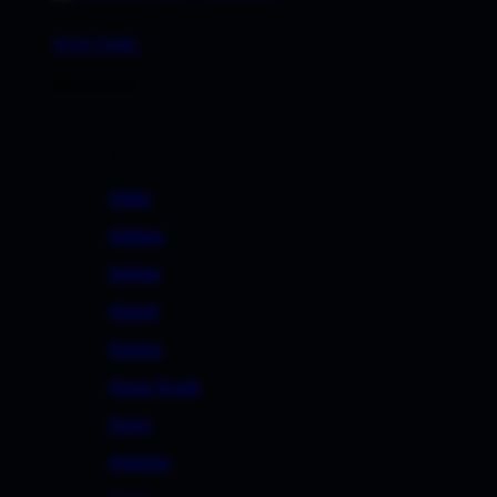
SITUS TOGEL
Brand A-Z
A
Addo
Adidas
Airfree
Alamii
Amara
Aqua Scale
Asics
Aveeno