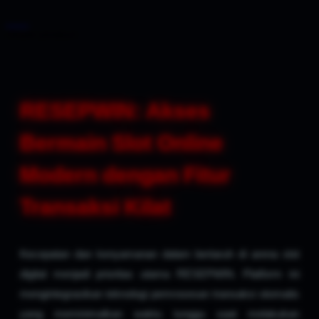
Share product:
RESEPWIN: Akses
Bermain Slot Online
Modern dengan Fitur
Transaksi Kilat
Kecepatan dan kenyamanan dalam bertaruh di arena slot
digital menjadi prioritas utama RESEPWIN. Platform ini
mengintegrasikan teknologi pemrosesan transaksi otomatis
yang meminimalkan waktu tunggu saat melakukan