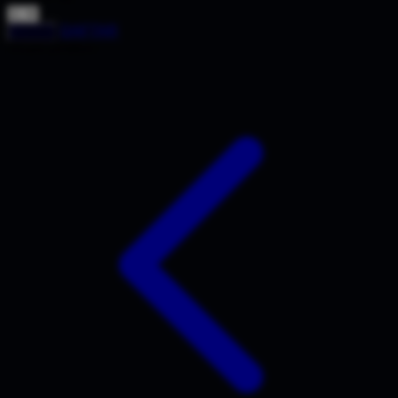
Squishmallows
DAFTAR
LOGIN
Starbooks
Share product:
Stick-O
Stokke
Sudocrem
Sumimo
Sunnylife
Sun-Staches
Swimava
T
Tommee Tippee
Trunki
Tutti Bambini