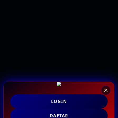
LOGIN
DAFTAR