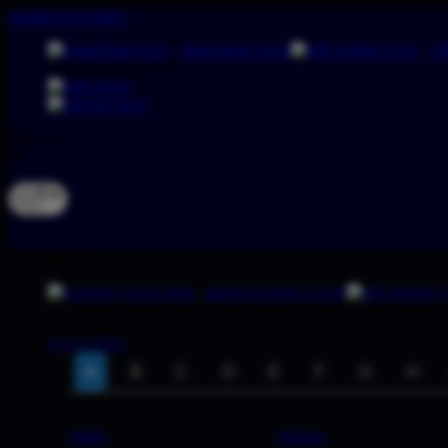
lewati ke Konten
download apps
gif
download app from:
Bahasa
ID
Toggle Nav
about Kanmo Circle
SITUS TOGEL
A
B
C
D
E
F
G
H
Addo
Adidas