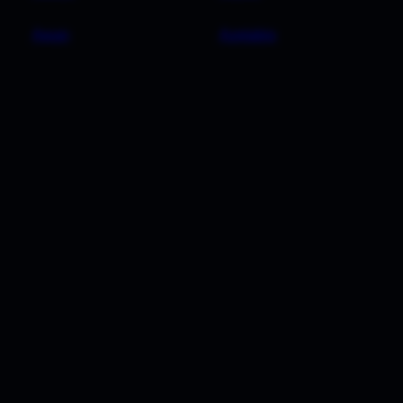
Awan
Azetabio