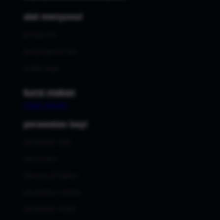
alat menyusui
pompa asi
penyimpanan asi
cooler bags
kursi makan
TOGEL ONLINE
perawatan bayi
perawatan kulit
Sunscreen
Shampo & Sabun
perawatan rambut
perawatan mulut