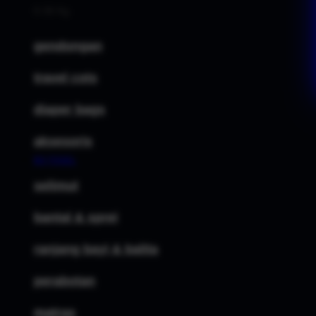
0-36 Kg
gendongan
travel cots
diaper bags
aksesoris
BO TOGEL
selimut
bantal & sprei
ranjang bayi & balita
perabotan
matras