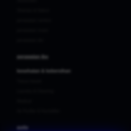
Sunscreen
London Taxi
Shampo & Sabun
Love To Dream
perawatan rambut
M
perawatan mulut
Magformers
perawatan diri
Mama's Choice
perawatan ibu
Mamas&Papas
Mamaway
kesehatan & kebersihan
Maxi Cosi
Tissue basah
Megabloks
Laundry & Cleaning
Micro
Medical
MiDeer
Air Purifier & Humidifier
Mimi & Lula
potty
Mini Monkey