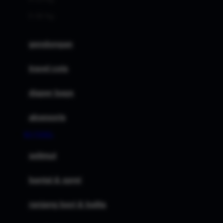
Felt So Sweet
0-36 Kg
Fisher Price
Flipper
gendongan
Friends Of Sally
travel cots
G
Gb
diaper bags
Geko
aksesoris
Graco
BO TOGEL
Gund
selimut
H
bantal & sprei
Habbie
Haenim
ranjang bayi & balita
Happy Horse