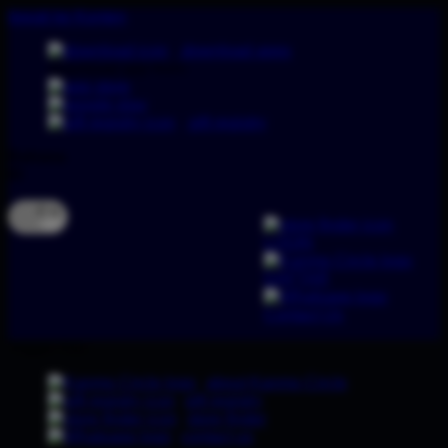
lewati ke Konten
download apps
download app from:
gift registry
Bahasa
ID
LOGIN
DAFTAR
Contact Us
Toggle Nav
about Kanmo Circle
gift registry
store finder
contact us