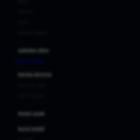
gaun
Dae Organics
setelan
Docare
jaket
Doona
pakaian dalam
Down To Earth
Drew
pakaian tidur
Dr. Brown's
BANDAR TOGEL
E
kereta dorong
ELC
bayi baru lahir
Ergobaby
usia 6 bulan+
Expert Care
koper anak
Ezyroller
kursi mobil
F
0-13 Kg