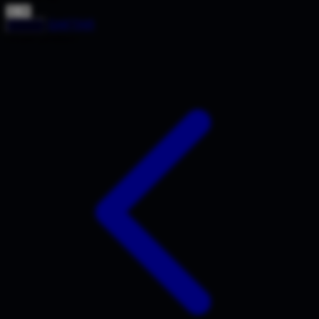
Squishmallows
DAFTAR
LOGIN
Starbooks
Share product:
Stick-O
Stokke
Sudocrem
Sumimo
Sunnylife
Sun-Staches
Swimava
T
Tommee Tippee
Trunki
Tutti Bambini