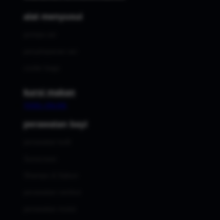
alat menyusui
pompa asi
penyimpanan asi
cooler bags
kursi makan
TOGEL ONLINE
perawatan bayi
perawatan kulit
Sunscreen
Shampo & Sabun
perawatan rambut
perawatan mulut