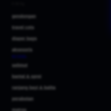
0-36 Kg
gendongan
travel cots
diaper bags
aksesoris
BO TOGEL
selimut
bantal & sprei
ranjang bayi & balita
perabotan
matras