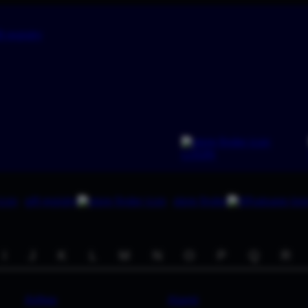
t registry
LOGIN
gift registry
store finder
I
J
K
L
M
N
O
P
Q
R
Airfree
Alamii