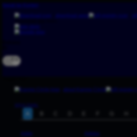
lewati ke Konten
download apps
gif
download app from:
Bahasa
ID
Toggle Nav
about Kanmo Circle
SITUS TOGEL
A
B
C
D
E
F
G
H
Addo
Adidas