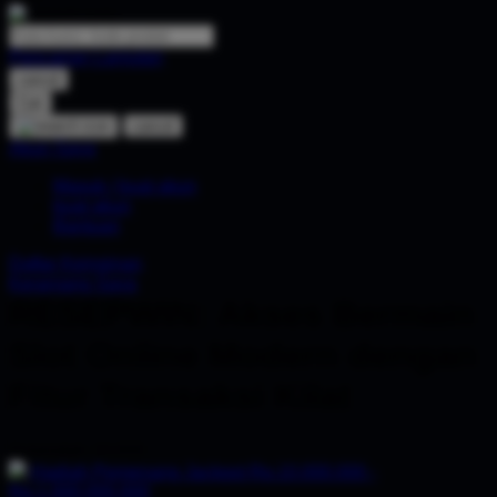
O
Oh Ma Grain
Pencarian Lanjutan
cancel
Okiedog
Cari
cancel
P
Akun Saya
Peachy
Masuk / buat akun
buat akun
Phil & Ted's
Bantuan
Philips Avent
Daftar Keinginan
Pigeon
Keranjang Saya
RESEPWIN: Akses Bermain
Playgro
Slot Online Modern dengan
Poled Global
Fitur Transaksi Kilat
Ponycycle
Puma
Serendah
10.000
Pureats
Hadiah Pemenang Jackpot
Rp.10.000.000
-
Rp.1.000.000.000