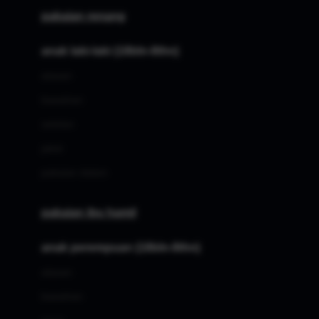
Buggygear
pakaian renang
Bumkins
anak laki-laki (18bln-8thn)
C
atasan
Cetaphil
bawahan
Chicco
setelan
Childlife
jaket
Clevamama
pakaian dalam
Cocolatte
Cottonseeds
pakaian ibu hamil
Cozy N Safe
anak perempuan (18bln-8thn)
Crane
atasan
Cybex
bawahan
D