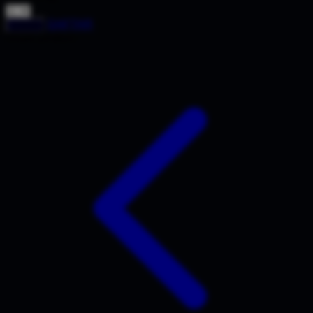
Squishmallows
DAFTAR
LOGIN
Starbooks
Share product:
Stick-O
Stokke
Sudocrem
Sumimo
Sunnylife
Sun-Staches
Swimava
T
Tommee Tippee
Trunki
Tutti Bambini