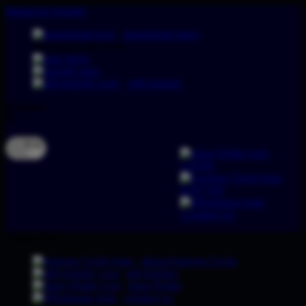
lewati ke Konten
download apps
download app from:
gift registry
Bahasa
ID
LOGIN
DAFTAR
Contact Us
Toggle Nav
about Kanmo Circle
gift registry
store finder
contact us