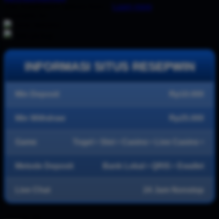
Use Installment Options from
.
Laarn more
Q
Available for :
home delivery
QV Baby
store pickup
R
INFORMASI SITUS RESEPWIN
Real Shades
Red Castle
Min Deposit
Rp10.000
Ribbon Madness
Min Withdraw
Rp25.000
S
Sebamed
Game
Togel • Slot • Casino • Live Casino •
Silver Cross
Metode Deposit
Bank Lokal • QRIS • Ewallet
Simply Idea
Skip Hop
Live Chat
24 Jam Nonstop
Spectra
choose qty