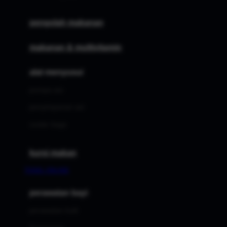
Joie
Joolz
pengolah makanan
Jujube
makanan & multivitamin
K
alat menyusui
Kiddycuts
pompa asi
Kumon
penyimpanan asi
L
cooler bags
Leapfrog
Leclerc
kursi makan
Lee Vierra
TOGEL ONLINE
Lillebaby
perawatan bayi
Little Bird Told Me
perawatan kulit
Little Miss Janis