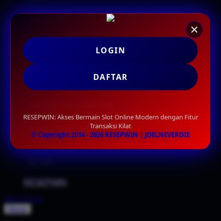
Moby
bak mandi
Momami
handuk
Mothercare
LOGIN
TOGEL LOGIN
Mustela
DAFTAR
My Buddy Tag
ayunan dan walker bayi
My K
alas bermain anak bayi
N
RESEPWIN: Akses Bermain Slot Online Modern dengan Fitur
Transaksi Kilat
mainan anak bayi
Naif
© Copyright 2014 - 2026 RESEPWIN | JOELNEVERDIE
mothercare toys
Nike
elc toys
Nordic Natural
RESEPWIN
Nuby
Akun Saya
Nuna
Masuk
Cari