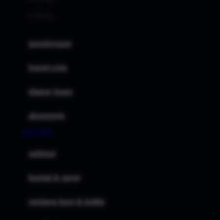
Felt So Sweet
0-36 Kg
Fisher Price
Flipper
gendongan
Friends Of Sally
travel cots
G
Gb
diaper bags
Geko
aksesoris
Graco
BO TOGEL
Gund
selimut
H
bantal & sprei
Habbie
Haenim
ranjang bayi & balita
Happy Horse