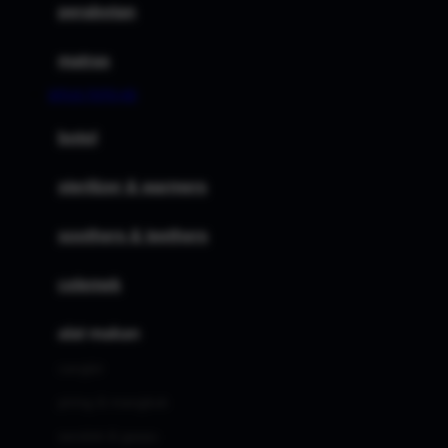
perabotan
Happy Tummy
Hauck
matras
Havaianas
SITUS TOTO 4D
Hegen
botol
Hot Wheels
sterilizer & warmers
Hybrid
I
soothers & teethers
Inlacta DHA
celemek
Interlac
alat makan
Ivenet
cangkir
J
piring & mangkuk
Jack N Jill
sendok & garpu