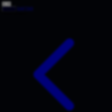
Squishmallows
DAFTAR
LOGIN
Starbooks
Share product:
Stick-O
Stokke
Sudocrem
Sumimo
Sunnylife
Sun-Staches
Swimava
T
Tommee Tippee
Trunki
Tutti Bambini