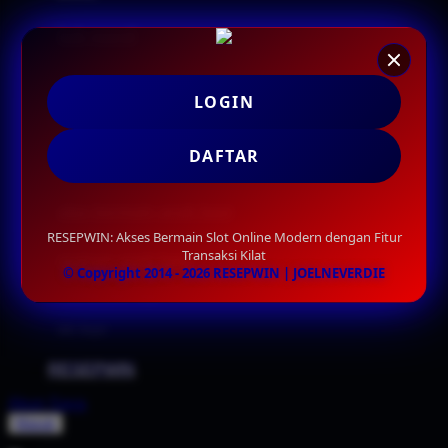
Moby
bak mandi
Momami
handuk
Mothercare
LOGIN
TOGEL LOGIN
Mustela
DAFTAR
My Buddy Tag
ayunan dan walker bayi
My K
alas bermain anak bayi
N
RESEPWIN: Akses Bermain Slot Online Modern dengan Fitur
Transaksi Kilat
mainan anak bayi
Naif
© Copyright 2014 - 2026 RESEPWIN | JOELNEVERDIE
mothercare toys
Nike
elc toys
Nordic Natural
RESEPWIN
Nuby
Akun Saya
Nuna
Masuk
Cari