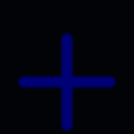
Xootz
Y
Yamatoya
Z
Zaxy
Zoggs
0-9
4Moms
59S