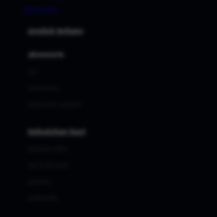
Awan
SITUS TOTO
Azetabio
produk terbaru
B
aksesoris
Baabaasheepz
tas
Babiators
kacamata
Baby Dove
aksesoris rambut
Baby Jogger
Baby Rovega
kebutuhan bayi
Babybee
pakaian tidur
Banana Boat
set & terusan
Banz
piyama
Barbie
bodysuits
Beaba