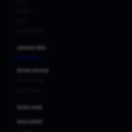
gaun
Dae Organics
setelan
Docare
jaket
Doona
pakaian dalam
Down To Earth
Drew
pakaian tidur
Dr. Brown's
BANDAR TOGEL
E
kereta dorong
ELC
bayi baru lahir
Ergobaby
usia 6 bulan+
Expert Care
koper anak
Ezyroller
kursi mobil
F
0-13 Kg