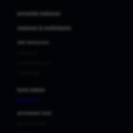
Joie
Joolz
pengolah makanan
Jujube
makanan & multivitamin
K
alat menyusui
Kiddycuts
pompa asi
Kumon
penyimpanan asi
L
cooler bags
Leapfrog
Leclerc
kursi makan
Lee Vierra
TOGEL ONLINE
Lillebaby
perawatan bayi
Little Bird Told Me
perawatan kulit
Little Miss Janis