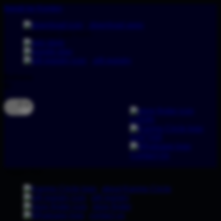
lewati ke Konten
download apps
download app from:
gift registry
Bahasa
ID
LOGIN
DAFTAR
Contact Us
Toggle Nav
about Kanmo Circle
gift registry
store finder
contact us