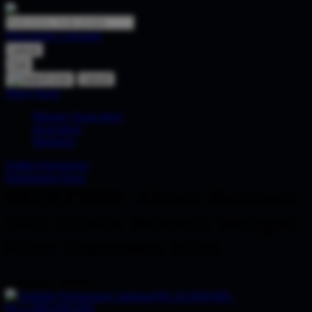
O
Oh Ma Grain
Pencarian Lanjutan
cancel
Okiedog
Cari
cancel
P
Akun Saya
Peachy
Masuk / buat akun
buat akun
Phil & Ted's
Bantuan
Philips Avent
Daftar Keinginan
Pigeon
Keranjang Saya
RESEPWIN: Akses Bermain
Playgro
Slot Online Modern dengan
Poled Global
Fitur Transaksi Kilat
Ponycycle
Puma
Serendah
10.000
Pureats
Hadiah Pemenang Jackpot
Rp.10.000.000
-
Rp.1.000.000.000