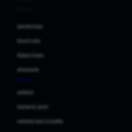
Felt So Sweet
0-36 Kg
Fisher Price
Flipper
gendongan
Friends Of Sally
travel cots
G
Gb
diaper bags
Geko
aksesoris
Graco
BO TOGEL
Gund
selimut
H
bantal & sprei
Habbie
Haenim
ranjang bayi & balita
Happy Horse