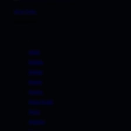
SITUS TOGEL
Brand A-Z
A
Addo
Adidas
Airfree
Alamii
Amara
Aqua Scale
Asics
Aveeno