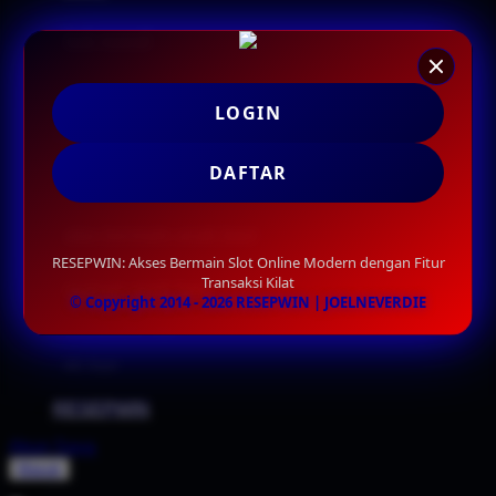
Moby
bak mandi
Momami
handuk
Mothercare
LOGIN
TOGEL LOGIN
Mustela
DAFTAR
My Buddy Tag
ayunan dan walker bayi
My K
alas bermain anak bayi
N
RESEPWIN: Akses Bermain Slot Online Modern dengan Fitur
Transaksi Kilat
mainan anak bayi
Naif
© Copyright 2014 - 2026 RESEPWIN | JOELNEVERDIE
mothercare toys
Nike
elc toys
Nordic Natural
RESEPWIN
Nuby
Akun Saya
Nuna
Masuk
Cari