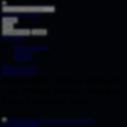
O
Oh Ma Grain
Pencarian Lanjutan
cancel
Okiedog
Cari
cancel
P
Akun Saya
Peachy
Masuk / buat akun
buat akun
Phil & Ted's
Bantuan
Philips Avent
Daftar Keinginan
Pigeon
Keranjang Saya
RESEPWIN: Akses Bermain
Playgro
Slot Online Modern dengan
Poled Global
Fitur Transaksi Kilat
Ponycycle
Puma
Serendah
10.000
Pureats
Hadiah Pemenang Jackpot
Rp.10.000.000
-
Rp.1.000.000.000