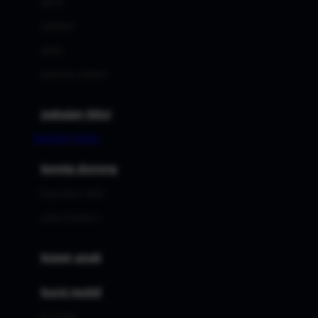
gaun
Dae Organics
setelan
Docare
jaket
Doona
pakaian dalam
Down To Earth
Drew
pakaian tidur
Dr. Brown's
BANDAR TOGEL
E
kereta dorong
ELC
bayi baru lahir
Ergobaby
usia 6 bulan+
Expert Care
koper anak
Ezyroller
kursi mobil
F
0-13 Kg