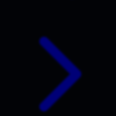
Twistshake
TY Toys
U
V
Veja
Vitaflow
Vtech
W
Waterland
Wellness
X