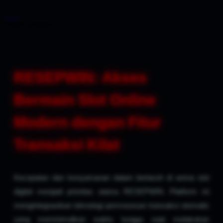
Share product:
RESEPWIN: Akses
Bermain Slot Online
Modern dengan Fitur
Transaksi Kilat
Kecepatan dan kenyamanan dalam bertaruh di arena slot
digital menjadi prioritas utama RESEPWIN. Platform ini
mengintegrasikan teknologi pemrosesan transaksi otomatis
yang meminimalkan waktu tunggu saat melakukan