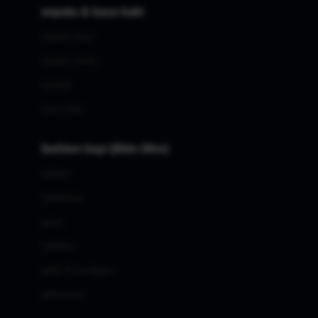
Beauty Barn
sepatu & kaus kaki
Bio Oil
sepatu bayi
Biolane
sepatu anak
Bite Fighters
sandal
Bizzi Growin
kaus kaki
Blackmores
fashion bayi (0bln-3thn)
Blooming Marvellous
atasan
Bonnels
bawahan
Bravado
gaun
Bruder
setelan
Brush Baby
jaket & kardigan
Buds Organics
aksesoris
Bugaboo