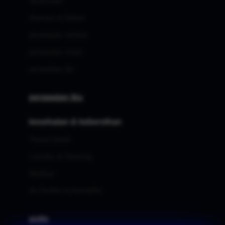
Sunscreen
London Taxi
Shampo & Sabun
Love To Dream
perawatan rambut
M
perawatan mulut
Magformers
perawatan diri
Mama's Choice
perawatan ibu
Mamas&Papas
Mamaway
kesehatan & kebersihan
Maxi Cosi
Tissue basah
Megabloks
Laundry & Cleaning
Micro
Medical
MiDeer
Air Purifier & Humidifier
Mimi & Lula
potty
Mini Monkey