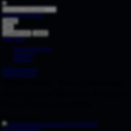
O
Oh Ma Grain
Pencarian Lanjutan
cancel
Okiedog
Cari
cancel
P
Akun Saya
Peachy
Masuk / buat akun
buat akun
Phil & Ted's
Bantuan
Philips Avent
Daftar Keinginan
Pigeon
Keranjang Saya
RESEPWIN: Akses Bermain
Playgro
Slot Online Modern dengan
Poled Global
Fitur Transaksi Kilat
Ponycycle
Puma
Serendah
10.000
Pureats
Hadiah Pemenang Jackpot
Rp.10.000.000
-
Rp.1.000.000.000