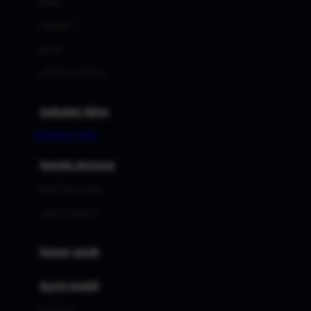
gaun
Dae Organics
setelan
Docare
jaket
Doona
pakaian dalam
Down To Earth
Drew
pakaian tidur
Dr. Brown's
BANDAR TOGEL
E
kereta dorong
ELC
bayi baru lahir
Ergobaby
usia 6 bulan+
Expert Care
koper anak
Ezyroller
kursi mobil
F
0-13 Kg