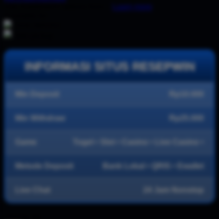
Use Installment Options from
.
Laarn more
Q
Available for :
home delivery
QV Baby
store pickup
R
INFORMASI SITUS RESEPWIN
Real Shades
Red Castle
Min Deposit
Rp10.000
Ribbon Madness
Min Withdraw
Rp25.000
S
Sebamed
Game
Togel • Slot • Casino • Live Casino •
Silver Cross
Metode Deposit
Bank Lokal • QRIS • Ewallet
Simply Idea
Skip Hop
Live Chat
24 Jam Nonstop
Spectra
choose qty