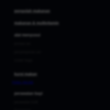
Joie
Joolz
pengolah makanan
Jujube
makanan & multivitamin
K
alat menyusui
Kiddycuts
pompa asi
Kumon
penyimpanan asi
L
cooler bags
Leapfrog
Leclerc
kursi makan
Lee Vierra
TOGEL ONLINE
Lillebaby
perawatan bayi
Little Bird Told Me
perawatan kulit
Little Miss Janis