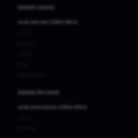
Buggygear
pakaian renang
Bumkins
anak laki-laki (18bln-8thn)
C
atasan
Cetaphil
bawahan
Chicco
setelan
Childlife
jaket
Clevamama
pakaian dalam
Cocolatte
Cottonseeds
pakaian ibu hamil
Cozy N Safe
anak perempuan (18bln-8thn)
Crane
atasan
Cybex
bawahan
D