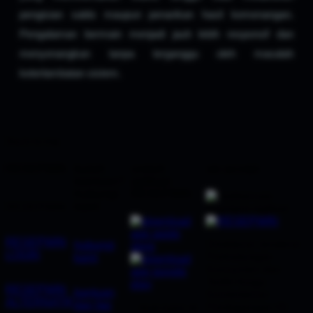
pengisian saldo maupun penarikan hasil kemenangan.
Pengalaman bermain menjadi jauh lebih responsif dan
menyenangkan tanpa terganggu oleh masalah
keterlambatan sistem.
Back to top
RESEPWIN
butuh
unduh
we accept
bantuan?
aplikasi
hubungi
RESEPWIN
kami
RESEPWIN
RESEPWIN
Direktorat Jenderal
hubungi
LOGIN
Perlindungan
kami
Konsumen dan
Tertib Niaga
RESEPWIN
bantuan
Kementerian
ALTERNATIF
dan faq
Perdagangan RI
ikuti kami di