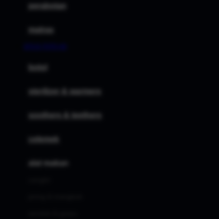
perabotan
Happy Tummy
Hauck
matras
Havaianas
SITUS TOTO 4D
Hegen
botol
Hot Wheels
sterilizer & warmers
Hybrid
I
soothers & teethers
Inlacta DHA
celemek
Interlac
alat makan
Ivenet
cangkir
J
piring & mangkuk
Jack N Jill
sendok & garpu