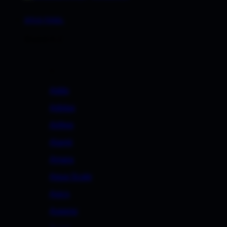
SITUS TOGEL
Brand A-Z
A
Addo
Adidas
Airfree
Alamii
Amara
Aqua Scale
Asics
Aveeno