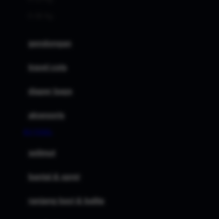
Felt So Sweet
0-36 Kg
Fisher Price
Flipper
gendongan
Friends Of Sally
travel cots
G
Gb
diaper bags
Geko
aksesoris
Graco
BO TOGEL
Gund
selimut
H
bantal & sprei
Habbie
Haenim
ranjang bayi & balita
Happy Horse