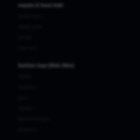
Beauty Barn
sepatu & kaus kaki
Bio Oil
sepatu bayi
Biolane
sepatu anak
Bite Fighters
sandal
Bizzi Growin
kaus kaki
Blackmores
fashion bayi (0bln-3thn)
Blooming Marvellous
atasan
Bonnels
bawahan
Bravado
gaun
Bruder
setelan
Brush Baby
jaket & kardigan
Buds Organics
aksesoris
Bugaboo