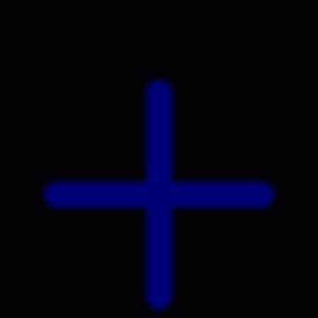
Xootz
Y
Yamatoya
Z
Zaxy
Zoggs
0-9
4Moms
59S