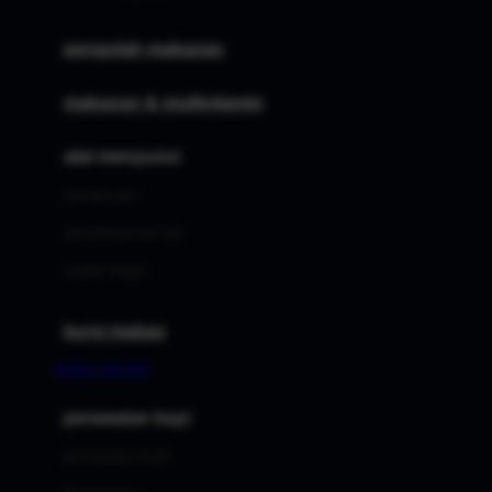
Joie
Joolz
pengolah makanan
Jujube
makanan & multivitamin
K
alat menyusui
Kiddycuts
pompa asi
Kumon
penyimpanan asi
L
cooler bags
Leapfrog
Leclerc
kursi makan
Lee Vierra
TOGEL ONLINE
Lillebaby
perawatan bayi
Little Bird Told Me
perawatan kulit
Little Miss Janis