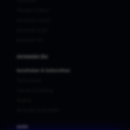
Sunscreen
London Taxi
Shampo & Sabun
Love To Dream
perawatan rambut
M
perawatan mulut
Magformers
perawatan diri
Mama's Choice
perawatan ibu
Mamas&Papas
Mamaway
kesehatan & kebersihan
Maxi Cosi
Tissue basah
Megabloks
Laundry & Cleaning
Micro
Medical
MiDeer
Air Purifier & Humidifier
Mimi & Lula
potty
Mini Monkey