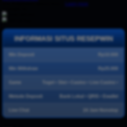
Use Installment Options from
.
Laarn more
Q
Available for :
home delivery
QV Baby
store pickup
R
INFORMASI SITUS RESEPWIN
Real Shades
Red Castle
Min Deposit
Rp10.000
Ribbon Madness
Min Withdraw
Rp25.000
S
Sebamed
Game
Togel • Slot • Casino • Live Casino •
Silver Cross
Metode Deposit
Bank Lokal • QRIS • Ewallet
Simply Idea
Skip Hop
Live Chat
24 Jam Nonstop
Spectra
choose qty