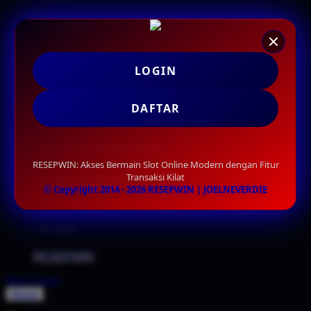
Moby
bak mandi
Momami
handuk
Mothercare
LOGIN
TOGEL LOGIN
Mustela
DAFTAR
My Buddy Tag
ayunan dan walker bayi
My K
alas bermain anak bayi
N
RESEPWIN: Akses Bermain Slot Online Modern dengan Fitur
Transaksi Kilat
mainan anak bayi
Naif
© Copyright 2014 - 2026 RESEPWIN | JOELNEVERDIE
mothercare toys
Nike
elc toys
Nordic Natural
RESEPWIN
Nuby
Akun Saya
Nuna
Masuk
Cari