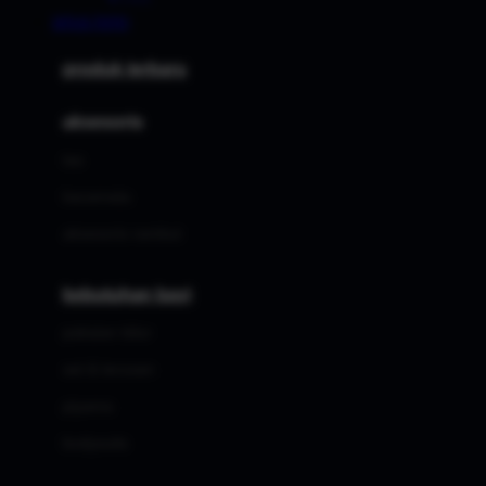
Awan
SITUS TOTO
Azetabio
produk terbaru
B
aksesoris
Baabaasheepz
tas
Babiators
kacamata
Baby Dove
aksesoris rambut
Baby Jogger
Baby Rovega
kebutuhan bayi
Babybee
pakaian tidur
Banana Boat
set & terusan
Banz
piyama
Barbie
bodysuits
Beaba