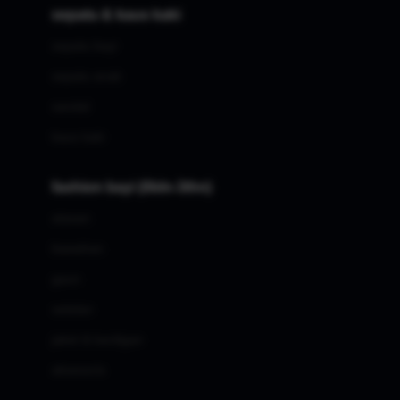
Beauty Barn
sepatu & kaus kaki
Bio Oil
sepatu bayi
Biolane
sepatu anak
Bite Fighters
sandal
Bizzi Growin
kaus kaki
Blackmores
fashion bayi (0bln-3thn)
Blooming Marvellous
atasan
Bonnels
bawahan
Bravado
gaun
Bruder
setelan
Brush Baby
jaket & kardigan
Buds Organics
aksesoris
Bugaboo