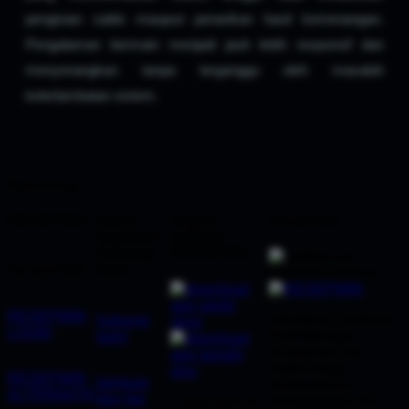
pengisian saldo maupun penarikan hasil kemenangan.
Pengalaman bermain menjadi jauh lebih responsif dan
menyenangkan tanpa terganggu oleh masalah
keterlambatan sistem.
Back to top
RESEPWIN
butuh
unduh
we accept
bantuan?
aplikasi
hubungi
RESEPWIN
kami
RESEPWIN
RESEPWIN
Direktorat Jenderal
hubungi
LOGIN
Perlindungan
kami
Konsumen dan
Tertib Niaga
RESEPWIN
bantuan
Kementerian
ALTERNATIF
dan faq
Perdagangan RI
ikuti kami di