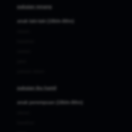
Buggygear
pakaian renang
Bumkins
anak laki-laki (18bln-8thn)
C
atasan
Cetaphil
bawahan
Chicco
setelan
Childlife
jaket
Clevamama
pakaian dalam
Cocolatte
Cottonseeds
pakaian ibu hamil
Cozy N Safe
anak perempuan (18bln-8thn)
Crane
atasan
Cybex
bawahan
D