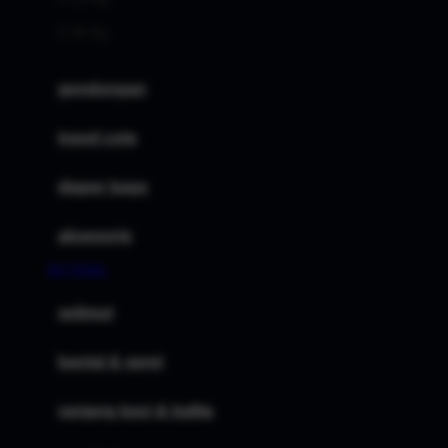
Felt So Sweet
0-36 Kg
Fisher Price
Flipper
gendongan
Friends Of Sally
travel cots
G
Gb
diaper bags
Geko
aksesoris
Graco
BO TOGEL
Gund
selimut
H
bantal & sprei
Habbie
Haenim
ranjang bayi & balita
Happy Horse