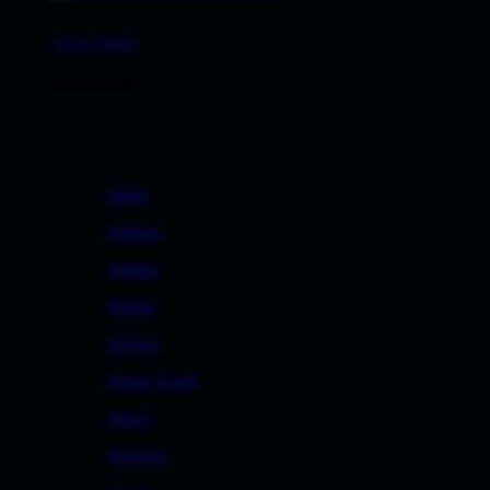
SITUS TOGEL
Brand A-Z
A
Addo
Adidas
Airfree
Alamii
Amara
Aqua Scale
Asics
Aveeno