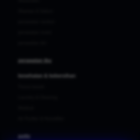
Sunscreen
London Taxi
Shampo & Sabun
Love To Dream
perawatan rambut
M
perawatan mulut
Magformers
perawatan diri
Mama's Choice
perawatan ibu
Mamas&Papas
Mamaway
kesehatan & kebersihan
Maxi Cosi
Tissue basah
Megabloks
Laundry & Cleaning
Micro
Medical
MiDeer
Air Purifier & Humidifier
Mimi & Lula
potty
Mini Monkey