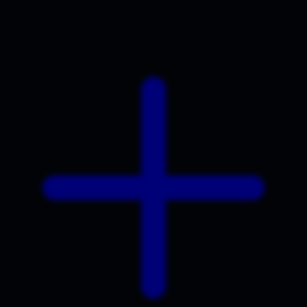
Xootz
Y
Yamatoya
Z
Zaxy
Zoggs
0-9
4Moms
59S