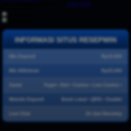
Use Installment Options from
.
Laarn more
Q
Available for :
home delivery
QV Baby
store pickup
R
INFORMASI SITUS RESEPWIN
Real Shades
Red Castle
Min Deposit
Rp10.000
Ribbon Madness
Min Withdraw
Rp25.000
S
Sebamed
Game
Togel • Slot • Casino • Live Casino •
Silver Cross
Metode Deposit
Bank Lokal • QRIS • Ewallet
Simply Idea
Skip Hop
Live Chat
24 Jam Nonstop
Spectra
choose qty