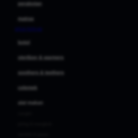
perabotan
Happy Tummy
Hauck
matras
Havaianas
SITUS TOTO 4D
Hegen
botol
Hot Wheels
sterilizer & warmers
Hybrid
I
soothers & teethers
Inlacta DHA
celemek
Interlac
alat makan
Ivenet
cangkir
J
piring & mangkuk
Jack N Jill
sendok & garpu