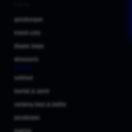
0-36 Kg
gendongan
travel cots
diaper bags
aksesoris
BO TOGEL
selimut
bantal & sprei
ranjang bayi & balita
perabotan
matras