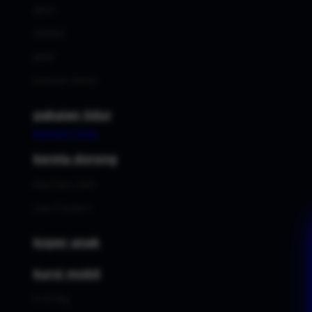
gaun
setelan
jaket
pakaian dalam
pakaian tidur
BANDAR TOGEL
kereta dorong
bayi baru lahir
usia 6 bulan+
koper anak
kursi mobil
0-13 Kg