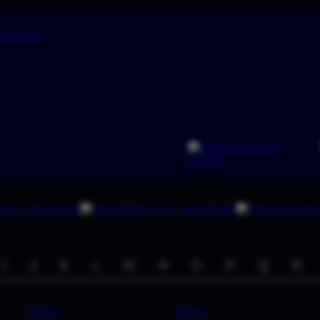
t registry
LOGIN
gift registry
store finder
I
J
K
L
M
N
O
P
Q
R
Airfree
Alamii