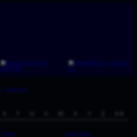
Contact
DAFTAR
Us
contact us
S
T
U
V
W
X
Y
Z
0-9
Amara
Aqua Scale