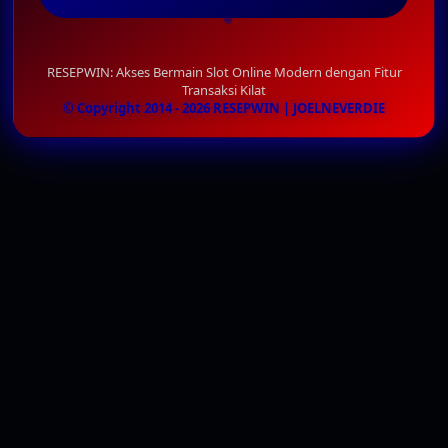
RESEPWIN: Akses Bermain Slot Online Modern dengan Fitur
Transaksi Kilat
© Copyright 2014 - 2026 RESEPWIN | JOELNEVERDIE