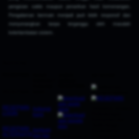
pengisian saldo maupun penarikan hasil kemenangan.
Pengalaman bermain menjadi jauh lebih responsif dan
menyenangkan tanpa terganggu oleh masalah
keterlambatan sistem.
Back to top
RESEPWIN
butuh
unduh
we accept
bantuan?
aplikasi
hubungi
RESEPWIN
kami
RESEPWIN
RESEPWIN
Direktorat Jenderal
hubungi
LOGIN
Perlindungan
kami
Konsumen dan
Tertib Niaga
RESEPWIN
bantuan
Kementerian
ALTERNATIF
dan faq
Perdagangan RI
ikuti kami di