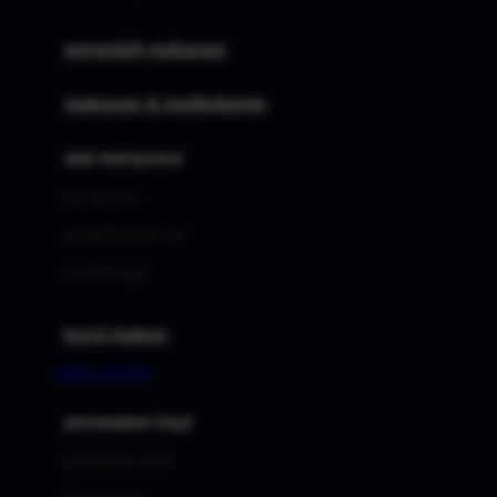
Joie
Joolz
pengolah makanan
Jujube
makanan & multivitamin
K
alat menyusui
Kiddycuts
pompa asi
Kumon
penyimpanan asi
L
cooler bags
Leapfrog
Leclerc
kursi makan
Lee Vierra
TOGEL ONLINE
Lillebaby
perawatan bayi
Little Bird Told Me
perawatan kulit
Little Miss Janis