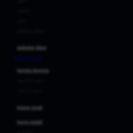
gaun
Dae Organics
setelan
Docare
jaket
Doona
pakaian dalam
Down To Earth
Drew
pakaian tidur
Dr. Brown's
BANDAR TOGEL
E
kereta dorong
ELC
bayi baru lahir
Ergobaby
usia 6 bulan+
Expert Care
koper anak
Ezyroller
kursi mobil
F
0-13 Kg