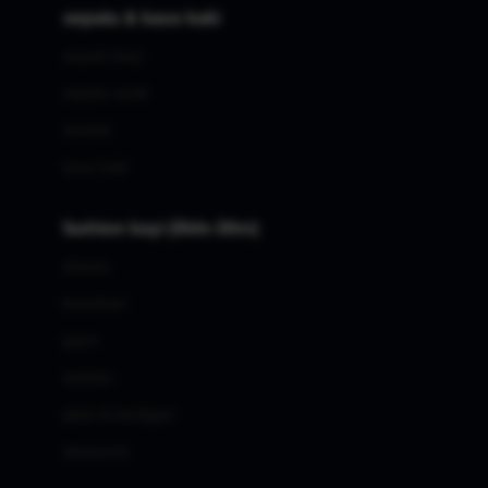
Beauty Barn
sepatu & kaus kaki
Bio Oil
sepatu bayi
Biolane
sepatu anak
Bite Fighters
sandal
Bizzi Growin
kaus kaki
Blackmores
fashion bayi (0bln-3thn)
Blooming Marvellous
atasan
Bonnels
bawahan
Bravado
gaun
Bruder
setelan
Brush Baby
jaket & kardigan
Buds Organics
aksesoris
Bugaboo