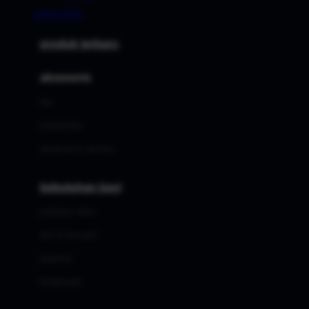
Awan
SITUS TOTO
Azetabio
produk terbaru
B
aksesoris
Baabaasheepz
tas
Babiators
kacamata
Baby Dove
aksesoris rambut
Baby Jogger
Baby Rovega
kebutuhan bayi
Babybee
pakaian tidur
Banana Boat
set & terusan
Banz
piyama
Barbie
bodysuits
Beaba