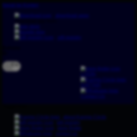
lewati ke Konten
download apps
download app from:
gift registry
Bahasa
ID
LOGIN
DAFTAR
Contact Us
Toggle Nav
about Kanmo Circle
gift registry
store finder
contact us