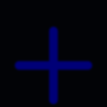
Xootz
Y
Yamatoya
Z
Zaxy
Zoggs
0-9
4Moms
59S