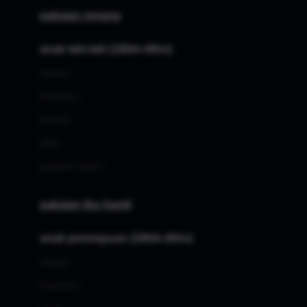
Buggygear
pakaian renang
Bumkins
anak laki-laki (18bln-8thn)
C
atasan
Cetaphil
bawahan
Chicco
setelan
Childlife
jaket
Clevamama
pakaian dalam
Cocolatte
Cottonseeds
pakaian ibu hamil
Cozy N Safe
anak perempuan (18bln-8thn)
Crane
atasan
Cybex
bawahan
D