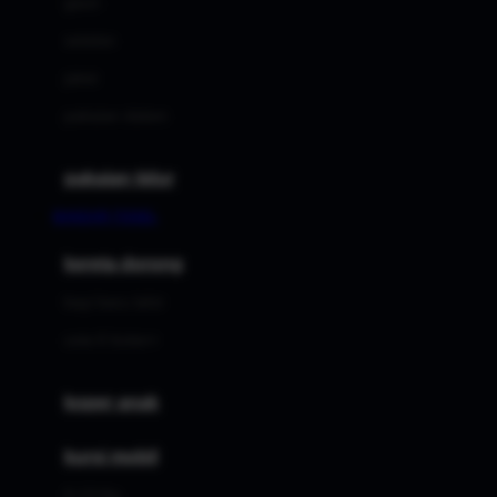
gaun
Dae Organics
setelan
Docare
jaket
Doona
pakaian dalam
Down To Earth
Drew
pakaian tidur
Dr. Brown's
BANDAR TOGEL
E
kereta dorong
ELC
bayi baru lahir
Ergobaby
usia 6 bulan+
Expert Care
koper anak
Ezyroller
kursi mobil
F
0-13 Kg