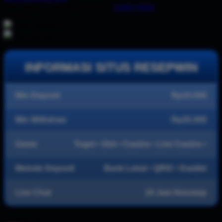
Use Installment Options from
.
Laarn more
Q
Available for :
home delivery
QV Baby
store pickup
R
INFORMASI SITUS RESEPWIN
Real Shades
Red Castle
Min Deposit
Rp10.000
Ribbon Madness
Min Withdraw
Rp25.000
S
Sebamed
Game
Togel • Slot • Casino • Live Casino •
Silver Cross
Metode Deposit
Bank Lokal • QRIS • Ewallet
Simply Idea
Skip Hop
Live Chat
24 Jam Nonstop
Spectra
choose qty