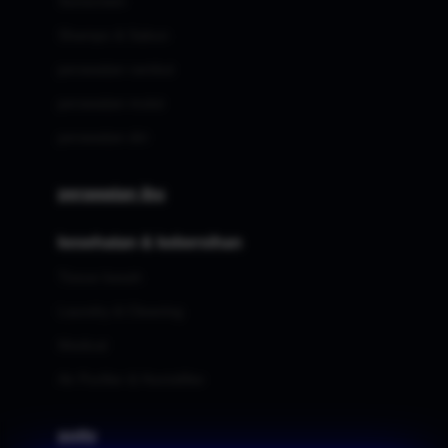
Sunscreen
London Taxi
Shampo & Sabun
Love To Dream
perawatan rambut
M
perawatan mulut
Magformers
perawatan diri
Mama's Choice
perawatan ibu
Mamas&Papas
Mamaway
kesehatan & kebersihan
Maxi Cosi
Tissue basah
Megabloks
Laundry & Cleaning
Micro
Medical
MiDeer
Air Purifier & Humidifier
Mimi & Lula
potty
Mini Monkey