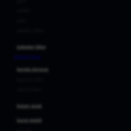
gaun
Dae Organics
setelan
Docare
jaket
Doona
pakaian dalam
Down To Earth
Drew
pakaian tidur
Dr. Brown's
BANDAR TOGEL
E
kereta dorong
ELC
bayi baru lahir
Ergobaby
usia 6 bulan+
Expert Care
koper anak
Ezyroller
kursi mobil
F
0-13 Kg