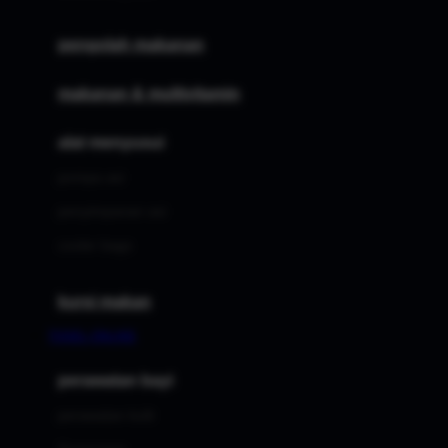
Joie
Joolz
pengolah makanan
Jujube
makanan & multivitamin
K
alat menyusui
Kiddycuts
pompa asi
Kumon
penyimpanan asi
L
cooler bags
Leapfrog
Leclerc
kursi makan
Lee Vierra
TOGEL ONLINE
Lillebaby
perawatan bayi
Little Bird Told Me
perawatan kulit
Little Miss Janis