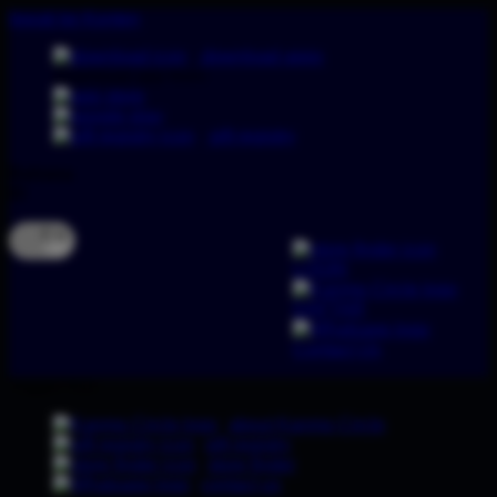
lewati ke Konten
download apps
download app from:
gift registry
Bahasa
ID
LOGIN
DAFTAR
Contact Us
Toggle Nav
about Kanmo Circle
gift registry
store finder
contact us