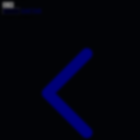
Squishmallows
DAFTAR
LOGIN
Starbooks
Share product:
Stick-O
Stokke
Sudocrem
Sumimo
Sunnylife
Sun-Staches
Swimava
T
Tommee Tippee
Trunki
Tutti Bambini