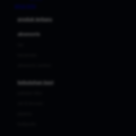
Awan
SITUS TOTO
Azetabio
produk terbaru
B
aksesoris
Baabaasheepz
tas
Babiators
kacamata
Baby Dove
aksesoris rambut
Baby Jogger
Baby Rovega
kebutuhan bayi
Babybee
pakaian tidur
Banana Boat
set & terusan
Banz
piyama
Barbie
bodysuits
Beaba