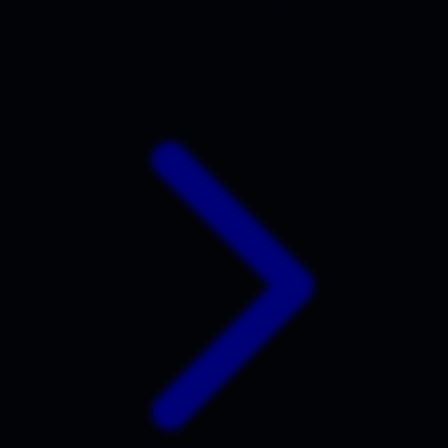
Twistshake
TY Toys
U
V
Veja
Vitaflow
Vtech
W
Waterland
Wellness
X