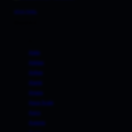
SITUS TOGEL
Brand A-Z
A
Addo
Adidas
Airfree
Alamii
Amara
Aqua Scale
Asics
Aveeno