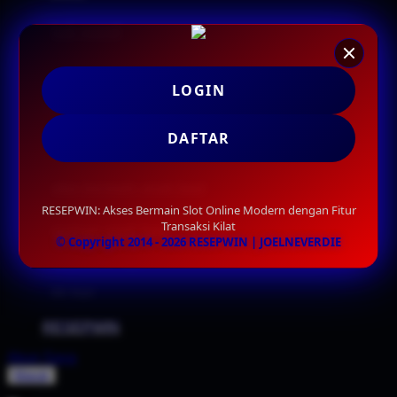
Moby
bak mandi
Momami
handuk
Mothercare
LOGIN
TOGEL LOGIN
Mustela
DAFTAR
My Buddy Tag
ayunan dan walker bayi
My K
alas bermain anak bayi
N
RESEPWIN: Akses Bermain Slot Online Modern dengan Fitur
Transaksi Kilat
mainan anak bayi
Naif
© Copyright 2014 - 2026 RESEPWIN | JOELNEVERDIE
mothercare toys
Nike
elc toys
Nordic Natural
RESEPWIN
Nuby
Akun Saya
Nuna
Masuk
Cari