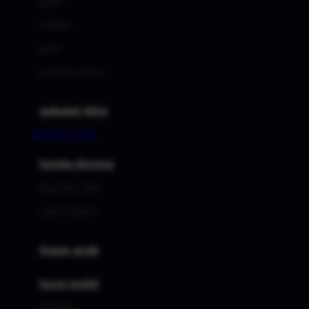
gaun
Dae Organics
setelan
Docare
jaket
Doona
pakaian dalam
Down To Earth
Drew
pakaian tidur
Dr. Brown's
BANDAR TOGEL
E
kereta dorong
ELC
bayi baru lahir
Ergobaby
usia 6 bulan+
Expert Care
koper anak
Ezyroller
kursi mobil
F
0-13 Kg