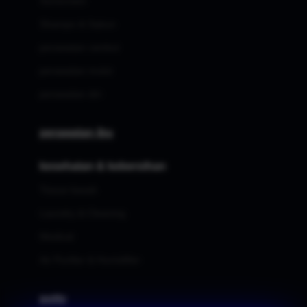
Sunscreen
London Taxi
Shampo & Sabun
Love To Dream
perawatan rambut
M
perawatan mulut
Magformers
perawatan diri
Mama's Choice
perawatan ibu
Mamas&Papas
Mamaway
kesehatan & kebersihan
Maxi Cosi
Tissue basah
Megabloks
Laundry & Cleaning
Micro
Medical
MiDeer
Air Purifier & Humidifier
Mimi & Lula
potty
Mini Monkey