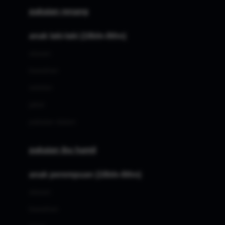
Buggygear
pakaian renang
Bumkins
anak laki-laki (18bln-8thn)
C
atasan
Cetaphil
bawahan
Chicco
setelan
Childlife
jaket
Clevamama
pakaian dalam
Cocolatte
Cottonseeds
pakaian ibu hamil
Cozy N Safe
anak perempuan (18bln-8thn)
Crane
atasan
Cybex
bawahan
D