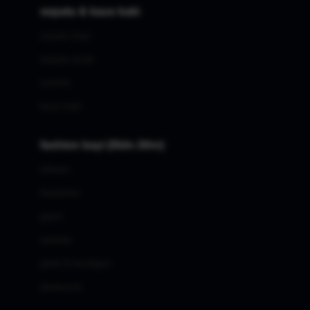
Beauty Barn
sepatu & kaus kaki
Bio Oil
sepatu bayi
Biolane
sepatu anak
Bite Fighters
sandal
Bizzi Growin
kaus kaki
Blackmores
fashion bayi (0bln-3thn)
Blooming Marvellous
atasan
Bonnels
bawahan
Bravado
gaun
Bruder
setelan
Brush Baby
jaket & kardigan
Buds Organics
aksesoris
Bugaboo