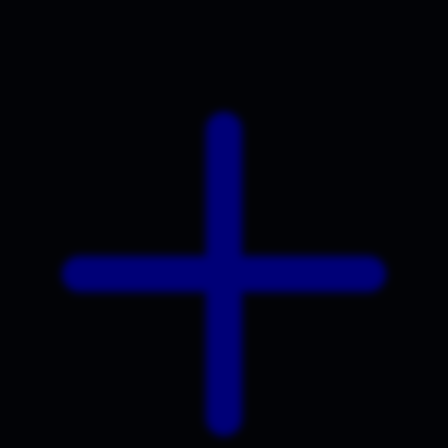
Xootz
Y
Yamatoya
Z
Zaxy
Zoggs
0-9
4Moms
59S