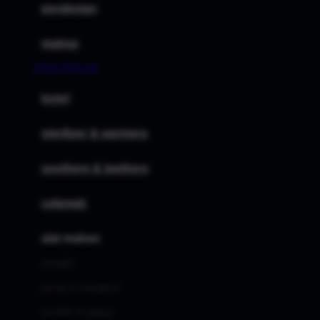
perabotan
Happy Tummy
Hauck
matras
Havaianas
SITUS TOTO 4D
Hegen
botol
Hot Wheels
sterilizer & warmers
Hybrid
I
soothers & teethers
Inlacta DHA
celemek
Interlac
alat makan
Ivenet
cangkir
J
piring & mangkuk
Jack N Jill
sendok & garpu