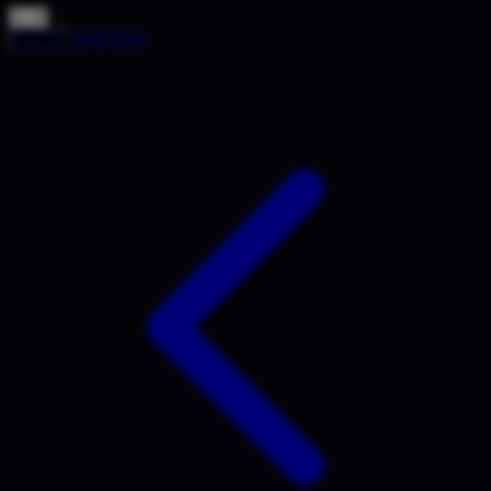
Squishmallows
DAFTAR
LOGIN
Starbooks
Share product:
Stick-O
Stokke
Sudocrem
Sumimo
Sunnylife
Sun-Staches
Swimava
T
Tommee Tippee
Trunki
Tutti Bambini