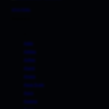
SITUS TOGEL
Brand A-Z
A
Addo
Adidas
Airfree
Alamii
Amara
Aqua Scale
Asics
Aveeno