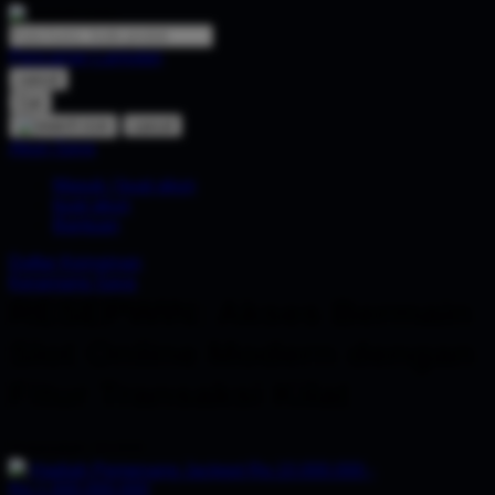
O
Oh Ma Grain
Pencarian Lanjutan
cancel
Okiedog
Cari
cancel
P
Akun Saya
Peachy
Masuk / buat akun
buat akun
Phil & Ted's
Bantuan
Philips Avent
Daftar Keinginan
Pigeon
Keranjang Saya
RESEPWIN: Akses Bermain
Playgro
Slot Online Modern dengan
Poled Global
Fitur Transaksi Kilat
Ponycycle
Puma
Serendah
10.000
Pureats
Hadiah Pemenang Jackpot
Rp.10.000.000
-
Rp.1.000.000.000