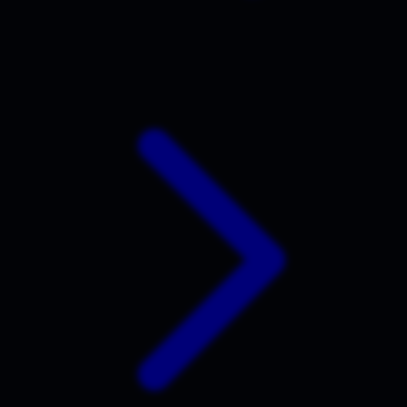
Twistshake
TY Toys
U
V
Veja
Vitaflow
Vtech
W
Waterland
Wellness
X