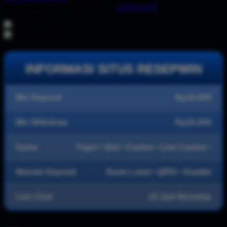
Use Installment Options from
.
Laarn more
Q
Available for :
home delivery
QV Baby
store pickup
R
INFORMASI SITUS RESEPWIN
Real Shades
Red Castle
Min Deposit
Rp10.000
Ribbon Madness
Min Withdraw
Rp25.000
S
Sebamed
Game
Togel • Slot • Casino • Live Casino •
Silver Cross
Metode Deposit
Bank Lokal • QRIS • Ewallet
Simply Idea
Skip Hop
Live Chat
24 Jam Nonstop
Spectra
choose qty