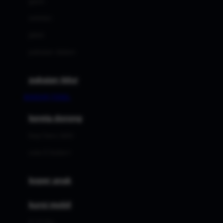
gaun
Dae Organics
setelan
Docare
jaket
Doona
pakaian dalam
Down To Earth
Drew
pakaian tidur
Dr. Brown's
BANDAR TOGEL
E
kereta dorong
ELC
bayi baru lahir
Ergobaby
usia 6 bulan+
Expert Care
koper anak
Ezyroller
kursi mobil
F
0-13 Kg