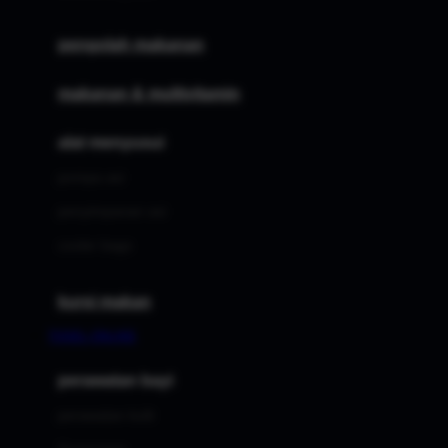
Joie
Joolz
pengolah makanan
Jujube
makanan & multivitamin
K
alat menyusui
Kiddycuts
pompa asi
Kumon
penyimpanan asi
L
cooler bags
Leapfrog
Leclerc
kursi makan
Lee Vierra
TOGEL ONLINE
Lillebaby
perawatan bayi
Little Bird Told Me
perawatan kulit
Little Miss Janis