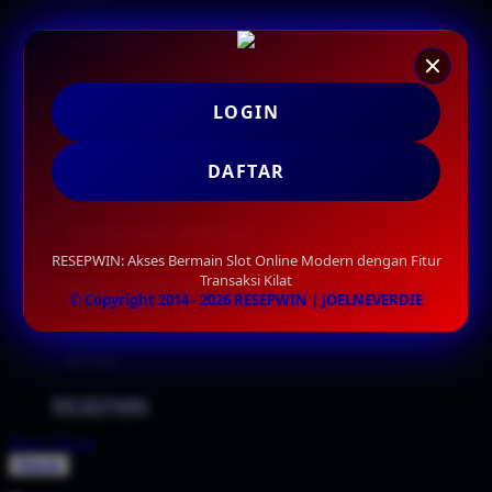
Moby
bak mandi
Momami
handuk
Mothercare
LOGIN
TOGEL LOGIN
Mustela
DAFTAR
My Buddy Tag
ayunan dan walker bayi
My K
alas bermain anak bayi
N
RESEPWIN: Akses Bermain Slot Online Modern dengan Fitur
Transaksi Kilat
mainan anak bayi
Naif
© Copyright 2014 - 2026 RESEPWIN | JOELNEVERDIE
mothercare toys
Nike
elc toys
Nordic Natural
RESEPWIN
Nuby
Akun Saya
Nuna
Masuk
Cari