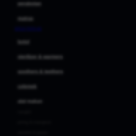
perabotan
Happy Tummy
Hauck
matras
Havaianas
SITUS TOTO 4D
Hegen
botol
Hot Wheels
sterilizer & warmers
Hybrid
I
soothers & teethers
Inlacta DHA
celemek
Interlac
alat makan
Ivenet
cangkir
J
piring & mangkuk
Jack N Jill
sendok & garpu