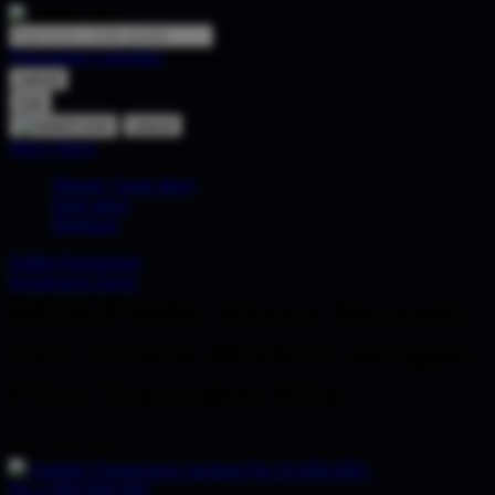
O
Oh Ma Grain
Pencarian Lanjutan
cancel
Okiedog
Cari
cancel
P
Akun Saya
Peachy
Masuk / buat akun
buat akun
Phil & Ted's
Bantuan
Philips Avent
Daftar Keinginan
Pigeon
Keranjang Saya
RESEPWIN: Akses Bermain
Playgro
Slot Online Modern dengan
Poled Global
Fitur Transaksi Kilat
Ponycycle
Puma
Serendah
10.000
Pureats
Hadiah Pemenang Jackpot
Rp.10.000.000
-
Rp.1.000.000.000