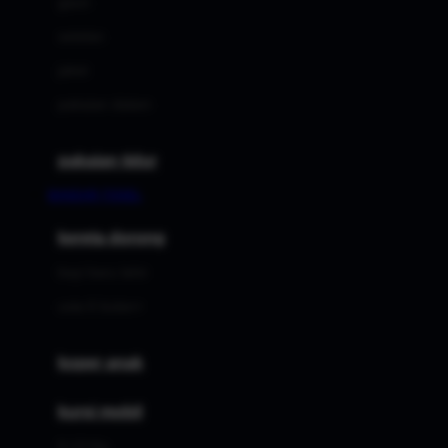
gaun
Dae Organics
setelan
Docare
jaket
Doona
pakaian dalam
Down To Earth
Drew
pakaian tidur
Dr. Brown's
BANDAR TOGEL
E
kereta dorong
ELC
bayi baru lahir
Ergobaby
usia 6 bulan+
Expert Care
koper anak
Ezyroller
kursi mobil
F
0-13 Kg