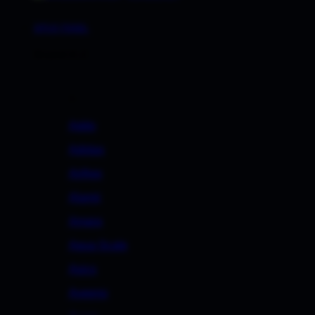
SITUS TOGEL
Brand A-Z
A
Addo
Adidas
Airfree
Alamii
Amara
Aqua Scale
Asics
Aveeno