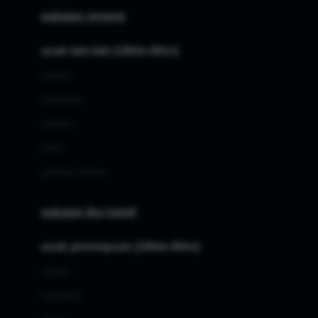
Buggygear
pakaian renang
Bumkins
anak laki-laki (18bln-8thn)
C
atasan
Cetaphil
bawahan
Chicco
setelan
Childlife
jaket
Clevamama
pakaian dalam
Cocolatte
Cottonseeds
pakaian ibu hamil
Cozy N Safe
anak perempuan (18bln-8thn)
Crane
atasan
Cybex
bawahan
D