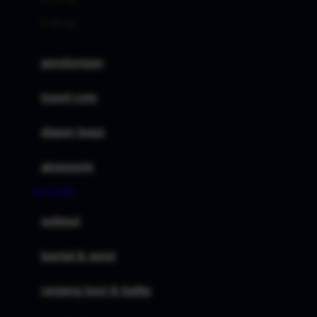
Felt So Sweet
0-36 Kg
Fisher Price
Flipper
gendongan
Friends Of Sally
travel cots
G
Gb
diaper bags
Geko
aksesoris
Graco
BO TOGEL
Gund
selimut
H
bantal & sprei
Habbie
Haenim
ranjang bayi & balita
Happy Horse