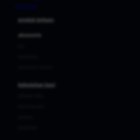
Awan
SITUS TOTO
Azetabio
produk terbaru
B
aksesoris
Baabaasheepz
tas
Babiators
kacamata
Baby Dove
aksesoris rambut
Baby Jogger
Baby Rovega
kebutuhan bayi
Babybee
pakaian tidur
Banana Boat
set & terusan
Banz
piyama
Barbie
bodysuits
Beaba