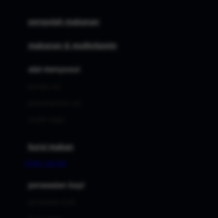
Joie
Joolz
pengolah makanan
Jujube
makanan & multivitamin
K
alat menyusui
Kiddycuts
pompa asi
Kumon
penyimpanan asi
L
cooler bags
Leapfrog
Leclerc
kursi makan
Lee Vierra
TOGEL ONLINE
Lillebaby
perawatan bayi
Little Bird Told Me
perawatan kulit
Little Miss Janis