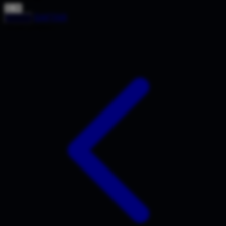
Squishmallows
DAFTAR
LOGIN
Starbooks
Share product:
Stick-O
Stokke
Sudocrem
Sumimo
Sunnylife
Sun-Staches
Swimava
T
Tommee Tippee
Trunki
Tutti Bambini