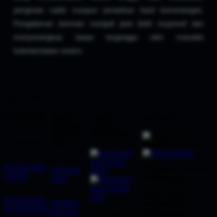
pengisian saldo maupun penarikan hasil kemenangan.
Pengalaman bermain menjadi jauh lebih responsif dan
menyenangkan tanpa terganggu oleh masalah
keterlambatan sistem.
Back to top
RESEPWIN
butuh
unduh
we accept
bantuan?
aplikasi
hubungi
RESEPWIN
kami
RESEPWIN
RESEPWIN
Direktorat Jenderal
hubungi
LOGIN
Perlindungan
kami
Konsumen dan
Tertib Niaga
RESEPWIN
bantuan
Kementerian
ALTERNATIF
dan faq
Perdagangan RI
ikuti kami di