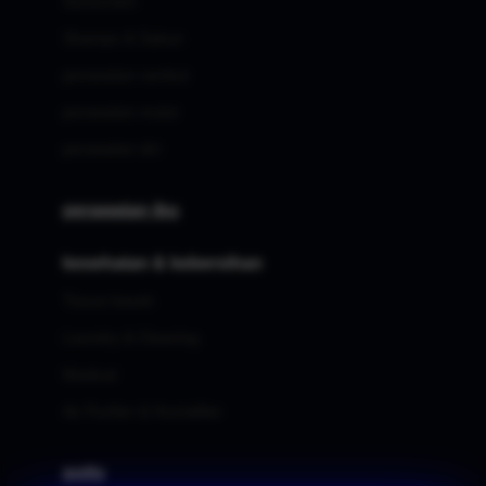
Sunscreen
London Taxi
Shampo & Sabun
Love To Dream
perawatan rambut
M
perawatan mulut
Magformers
perawatan diri
Mama's Choice
perawatan ibu
Mamas&Papas
Mamaway
kesehatan & kebersihan
Maxi Cosi
Tissue basah
Megabloks
Laundry & Cleaning
Micro
Medical
MiDeer
Air Purifier & Humidifier
Mimi & Lula
potty
Mini Monkey