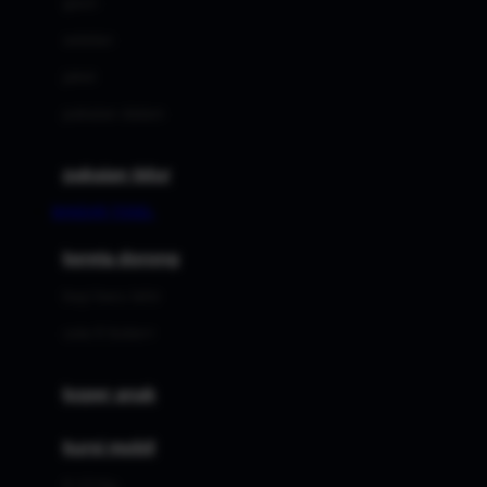
gaun
Dae Organics
setelan
Docare
jaket
Doona
pakaian dalam
Down To Earth
Drew
pakaian tidur
Dr. Brown's
BANDAR TOGEL
E
kereta dorong
ELC
bayi baru lahir
Ergobaby
usia 6 bulan+
Expert Care
koper anak
Ezyroller
kursi mobil
F
0-13 Kg