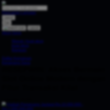
O
Oh Ma Grain
Pencarian Lanjutan
cancel
Okiedog
Cari
cancel
P
Akun Saya
Peachy
Masuk / buat akun
buat akun
Phil & Ted's
Bantuan
Philips Avent
Daftar Keinginan
Pigeon
Keranjang Saya
RESEPWIN: Akses Bermain
Playgro
Slot Online Modern dengan
Poled Global
Fitur Transaksi Kilat
Ponycycle
Puma
Serendah
10.000
Pureats
Hadiah Pemenang Jackpot
Rp.10.000.000
-
Rp.1.000.000.000