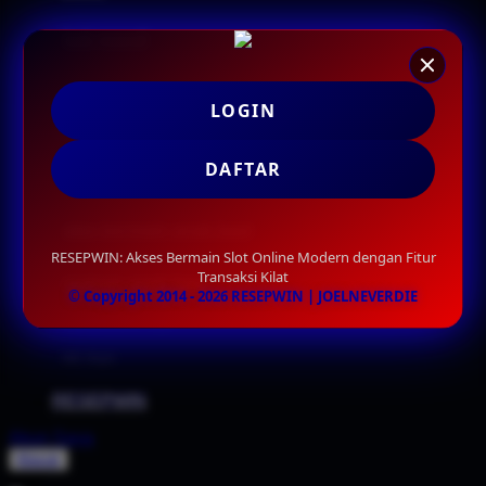
Moby
bak mandi
Momami
handuk
Mothercare
LOGIN
TOGEL LOGIN
Mustela
DAFTAR
My Buddy Tag
ayunan dan walker bayi
My K
alas bermain anak bayi
N
RESEPWIN: Akses Bermain Slot Online Modern dengan Fitur
Transaksi Kilat
mainan anak bayi
Naif
© Copyright 2014 - 2026 RESEPWIN | JOELNEVERDIE
mothercare toys
Nike
elc toys
Nordic Natural
RESEPWIN
Nuby
Akun Saya
Nuna
Masuk
Cari