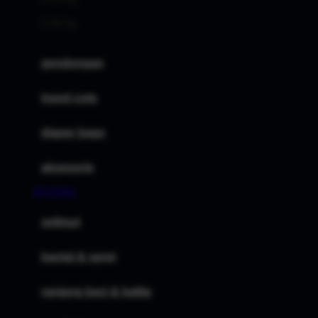
Felt So Sweet
0-36 Kg
Fisher Price
Flipper
gendongan
Friends Of Sally
travel cots
G
Gb
diaper bags
Geko
aksesoris
Graco
BO TOGEL
Gund
selimut
H
bantal & sprei
Habbie
Haenim
ranjang bayi & balita
Happy Horse