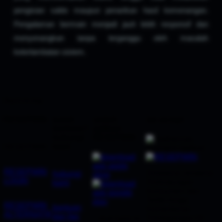
pengisian saldo maupun penarikan hasil kemenangan.
Pengalaman bermain menjadi jauh lebih responsif dan
menyenangkan tanpa terganggu oleh masalah
keterlambatan sistem.
Back to top
RESEPWIN
butuh
unduh
we accept
bantuan?
aplikasi
hubungi
RESEPWIN
kami
RESEPWIN
RESEPWIN
Direktorat Jenderal
hubungi
LOGIN
Perlindungan
kami
Konsumen dan
Tertib Niaga
RESEPWIN
bantuan
Kementerian
ALTERNATIF
dan faq
Perdagangan RI
ikuti kami di