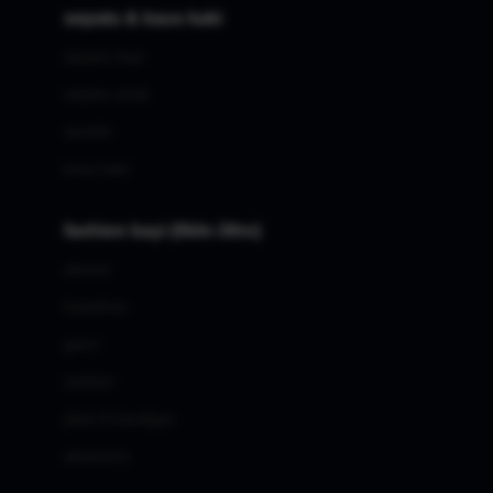
Beauty Barn
sepatu & kaus kaki
Bio Oil
sepatu bayi
Biolane
sepatu anak
Bite Fighters
sandal
Bizzi Growin
kaus kaki
Blackmores
fashion bayi (0bln-3thn)
Blooming Marvellous
atasan
Bonnels
bawahan
Bravado
gaun
Bruder
setelan
Brush Baby
jaket & kardigan
Buds Organics
aksesoris
Bugaboo