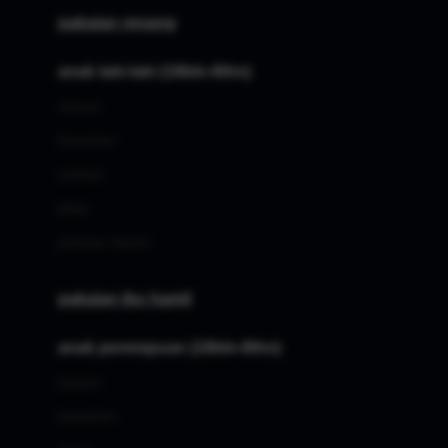
Buggygear
pakaian renang
Bumkins
anak laki-laki (18bln-8thn)
C
atasan
Cetaphil
bawahan
Chicco
setelan
Childlife
jaket
Clevamama
pakaian dalam
Cocolatte
Cottonseeds
pakaian ibu hamil
Cozy N Safe
anak perempuan (18bln-8thn)
Crane
atasan
Cybex
bawahan
D