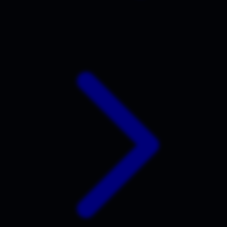
Twistshake
TY Toys
U
V
Veja
Vitaflow
Vtech
W
Waterland
Wellness
X