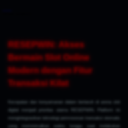
Share product:
RESEPWIN: Akses
Bermain Slot Online
Modern dengan Fitur
Transaksi Kilat
Kecepatan dan kenyamanan dalam bertaruh di arena slot
digital menjadi prioritas utama RESEPWIN. Platform ini
mengintegrasikan teknologi pemrosesan transaksi otomatis
yang meminimalkan waktu tunggu saat melakukan