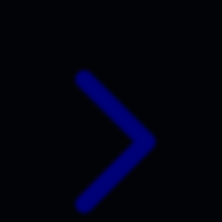
Twistshake
TY Toys
U
V
Veja
Vitaflow
Vtech
W
Waterland
Wellness
X