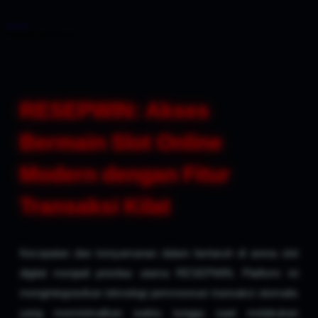
Share product:
RESEPWIN: Akses
Bermain Slot Online
Modern dengan Fitur
Transaksi Kilat
Kecepatan dan kenyamanan dalam bertaruh di arena slot
digital menjadi prioritas utama RESEPWIN. Platform ini
mengintegrasikan teknologi pemrosesan transaksi otomatis
yang meminimalkan waktu tunggu saat melakukan