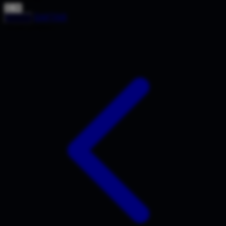
Squishmallows
DAFTAR
LOGIN
Starbooks
Share product:
Stick-O
Stokke
Sudocrem
Sumimo
Sunnylife
Sun-Staches
Swimava
T
Tommee Tippee
Trunki
Tutti Bambini