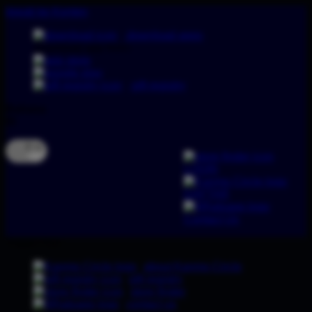
lewati ke Konten
download apps
download app from:
gift registry
Bahasa
ID
LOGIN
DAFTAR
Contact Us
Toggle Nav
about Kanmo Circle
gift registry
store finder
contact us