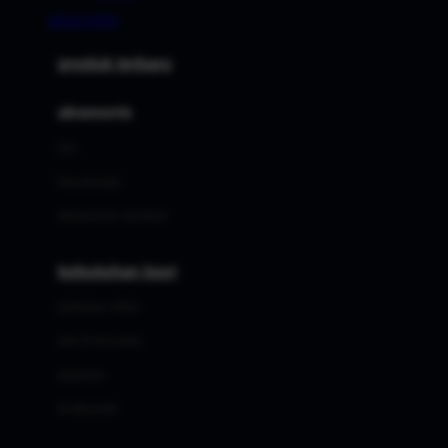
Awan
SITUS TOTO
Azetabio
produk terbaru
B
aksesoris
Baabaasheepz
tas
Babiators
kacamata
Baby Dove
aksesoris rambut
Baby Jogger
Baby Rovega
kebutuhan bayi
Babybee
pakaian tidur
Banana Boat
set & terusan
Banz
piyama
Barbie
bodysuits
Beaba