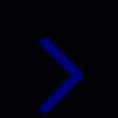
Twistshake
TY Toys
U
V
Veja
Vitaflow
Vtech
W
Waterland
Wellness
X