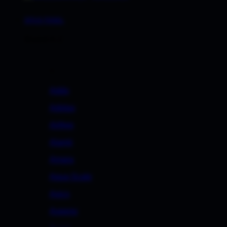
SITUS TOGEL
Brand A-Z
A
Addo
Adidas
Airfree
Alamii
Amara
Aqua Scale
Asics
Aveeno