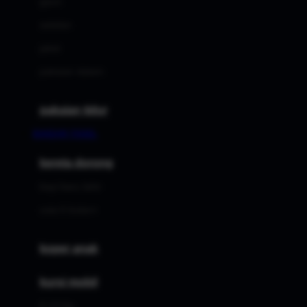
gaun
Dae Organics
setelan
Docare
jaket
Doona
pakaian dalam
Down To Earth
Drew
pakaian tidur
Dr. Brown's
BANDAR TOGEL
E
kereta dorong
ELC
bayi baru lahir
Ergobaby
usia 6 bulan+
Expert Care
koper anak
Ezyroller
kursi mobil
F
0-13 Kg