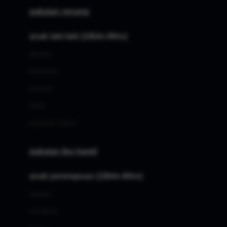
Buggygear
pakaian renang
Bumkins
anak laki-laki (18bln-8thn)
C
atasan
Cetaphil
bawahan
Chicco
setelan
Childlife
jaket
Clevamama
pakaian dalam
Cocolatte
Cottonseeds
pakaian ibu hamil
Cozy N Safe
anak perempuan (18bln-8thn)
Crane
atasan
Cybex
bawahan
D