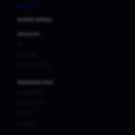
Awan
SITUS TOTO
Azetabio
produk terbaru
B
aksesoris
Baabaasheepz
tas
Babiators
kacamata
Baby Dove
aksesoris rambut
Baby Jogger
Baby Rovega
kebutuhan bayi
Babybee
pakaian tidur
Banana Boat
set & terusan
Banz
piyama
Barbie
bodysuits
Beaba