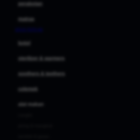
perabotan
Happy Tummy
Hauck
matras
Havaianas
SITUS TOTO 4D
Hegen
botol
Hot Wheels
sterilizer & warmers
Hybrid
I
soothers & teethers
Inlacta DHA
celemek
Interlac
alat makan
Ivenet
cangkir
J
piring & mangkuk
Jack N Jill
sendok & garpu