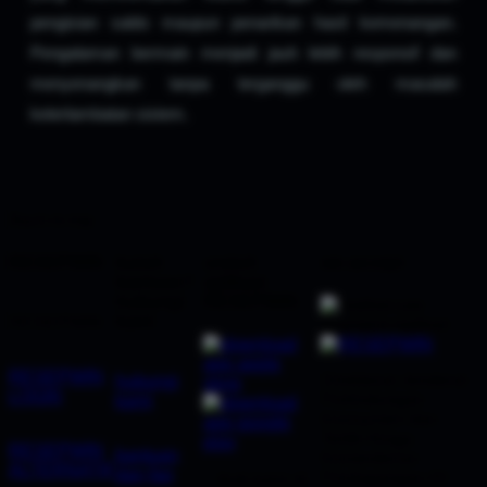
pengisian saldo maupun penarikan hasil kemenangan.
Pengalaman bermain menjadi jauh lebih responsif dan
menyenangkan tanpa terganggu oleh masalah
keterlambatan sistem.
Back to top
RESEPWIN
butuh
unduh
we accept
bantuan?
aplikasi
hubungi
RESEPWIN
kami
RESEPWIN
RESEPWIN
Direktorat Jenderal
hubungi
LOGIN
Perlindungan
kami
Konsumen dan
Tertib Niaga
RESEPWIN
bantuan
Kementerian
ALTERNATIF
dan faq
Perdagangan RI
ikuti kami di