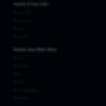
Beauty Barn
sepatu & kaus kaki
Bio Oil
sepatu bayi
Biolane
sepatu anak
Bite Fighters
sandal
Bizzi Growin
kaus kaki
Blackmores
fashion bayi (0bln-3thn)
Blooming Marvellous
atasan
Bonnels
bawahan
Bravado
gaun
Bruder
setelan
Brush Baby
jaket & kardigan
Buds Organics
aksesoris
Bugaboo