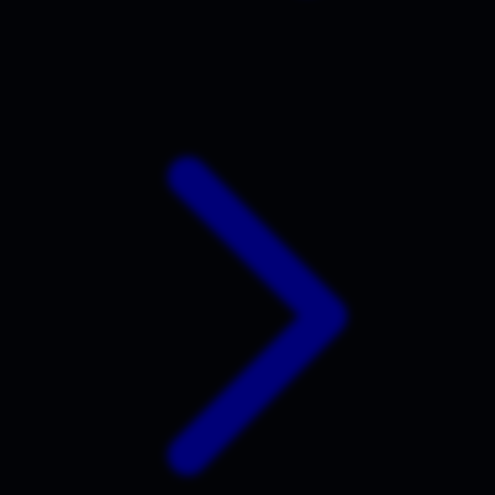
Twistshake
TY Toys
U
V
Veja
Vitaflow
Vtech
W
Waterland
Wellness
X