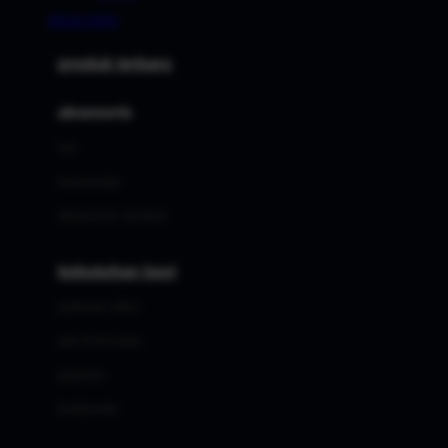
Awan
SITUS TOTO
Azetabio
produk terbaru
B
aksesoris
Baabaasheepz
tas
Babiators
kacamata
Baby Dove
aksesoris rambut
Baby Jogger
Baby Rovega
kebutuhan bayi
Babybee
pakaian tidur
Banana Boat
set & terusan
Banz
piyama
Barbie
bodysuits
Beaba