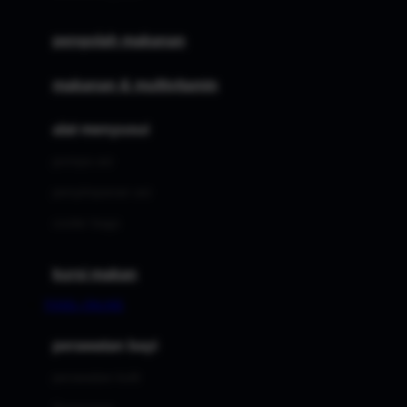
Joie
Joolz
pengolah makanan
Jujube
makanan & multivitamin
K
alat menyusui
Kiddycuts
pompa asi
Kumon
penyimpanan asi
L
cooler bags
Leapfrog
Leclerc
kursi makan
Lee Vierra
TOGEL ONLINE
Lillebaby
perawatan bayi
Little Bird Told Me
perawatan kulit
Little Miss Janis