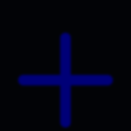
Xootz
Y
Yamatoya
Z
Zaxy
Zoggs
0-9
4Moms
59S