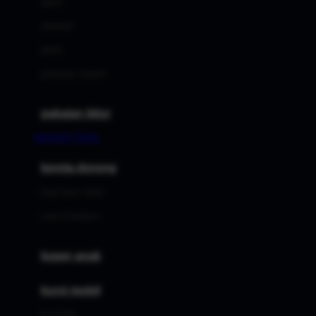
gaun
Dae Organics
setelan
Docare
jaket
Doona
pakaian dalam
Down To Earth
Drew
pakaian tidur
Dr. Brown's
BANDAR TOGEL
E
kereta dorong
ELC
bayi baru lahir
Ergobaby
usia 6 bulan+
Expert Care
koper anak
Ezyroller
kursi mobil
F
0-13 Kg