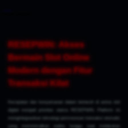
Share product:
RESEPWIN: Akses
Bermain Slot Online
Modern dengan Fitur
Transaksi Kilat
Kecepatan dan kenyamanan dalam bertaruh di arena slot
digital menjadi prioritas utama RESEPWIN. Platform ini
mengintegrasikan teknologi pemrosesan transaksi otomatis
yang meminimalkan waktu tunggu saat melakukan