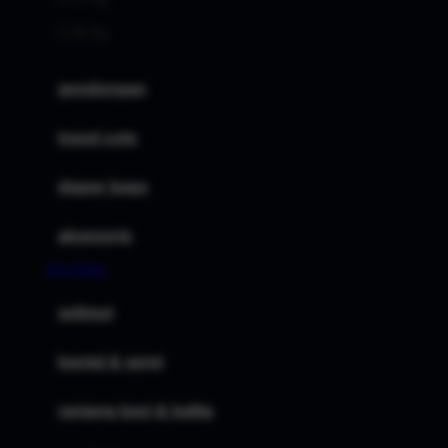
Felt So Sweet
0-36 Kg
Fisher Price
Flipper
gendongan
Friends Of Sally
travel cots
G
Gb
diaper bags
Geko
aksesoris
Graco
BO TOGEL
Gund
selimut
H
bantal & sprei
Habbie
Haenim
ranjang bayi & balita
Happy Horse