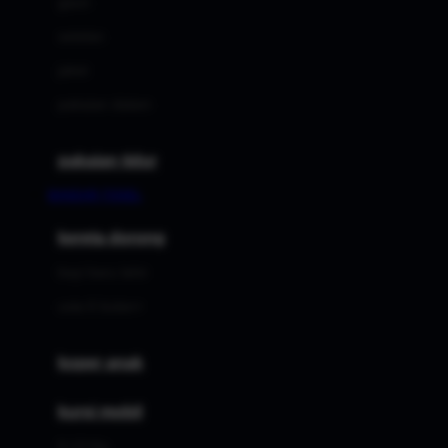
gaun
Dae Organics
setelan
Docare
jaket
Doona
pakaian dalam
Down To Earth
Drew
pakaian tidur
Dr. Brown's
BANDAR TOGEL
E
kereta dorong
ELC
bayi baru lahir
Ergobaby
usia 6 bulan+
Expert Care
koper anak
Ezyroller
kursi mobil
F
0-13 Kg