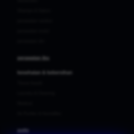
Sunscreen
London Taxi
Shampo & Sabun
Love To Dream
perawatan rambut
M
perawatan mulut
Magformers
perawatan diri
Mama's Choice
perawatan ibu
Mamas&Papas
Mamaway
kesehatan & kebersihan
Maxi Cosi
Tissue basah
Megabloks
Laundry & Cleaning
Micro
Medical
MiDeer
Air Purifier & Humidifier
Mimi & Lula
potty
Mini Monkey