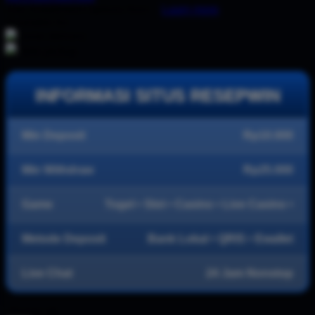
Use Installment Options from
.
Laarn more
Q
Available for :
home delivery
QV Baby
store pickup
R
INFORMASI SITUS RESEPWIN
Real Shades
Red Castle
Min Deposit
Rp10.000
Ribbon Madness
Min Withdraw
Rp25.000
S
Sebamed
Game
Togel • Slot • Casino • Live Casino •
Silver Cross
Metode Deposit
Bank Lokal • QRIS • Ewallet
Simply Idea
Skip Hop
Live Chat
24 Jam Nonstop
Spectra
choose qty