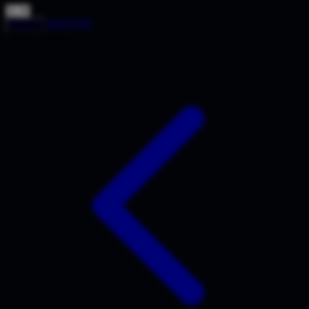
Squishmallows
DAFTAR
LOGIN
Starbooks
Share product:
Stick-O
Stokke
Sudocrem
Sumimo
Sunnylife
Sun-Staches
Swimava
T
Tommee Tippee
Trunki
Tutti Bambini