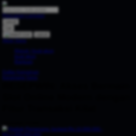
O
Oh Ma Grain
Pencarian Lanjutan
cancel
Okiedog
Cari
cancel
P
Akun Saya
Peachy
Masuk / buat akun
buat akun
Phil & Ted's
Bantuan
Philips Avent
Daftar Keinginan
Pigeon
Keranjang Saya
RESEPWIN: Akses Bermain
Playgro
Slot Online Modern dengan
Poled Global
Fitur Transaksi Kilat
Ponycycle
Puma
Serendah
10.000
Pureats
Hadiah Pemenang Jackpot
Rp.10.000.000
-
Rp.1.000.000.000