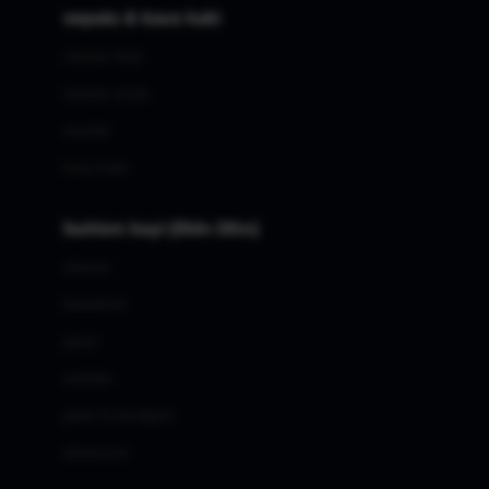
Beauty Barn
sepatu & kaus kaki
Bio Oil
sepatu bayi
Biolane
sepatu anak
Bite Fighters
sandal
Bizzi Growin
kaus kaki
Blackmores
fashion bayi (0bln-3thn)
Blooming Marvellous
atasan
Bonnels
bawahan
Bravado
gaun
Bruder
setelan
Brush Baby
jaket & kardigan
Buds Organics
aksesoris
Bugaboo