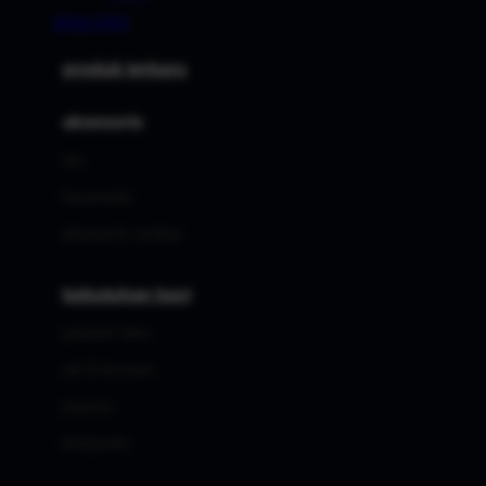
Awan
SITUS TOTO
Azetabio
produk terbaru
B
aksesoris
Baabaasheepz
tas
Babiators
kacamata
Baby Dove
aksesoris rambut
Baby Jogger
Baby Rovega
kebutuhan bayi
Babybee
pakaian tidur
Banana Boat
set & terusan
Banz
piyama
Barbie
bodysuits
Beaba