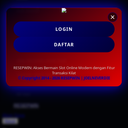
Moby
bak mandi
Momami
handuk
Mothercare
LOGIN
TOGEL LOGIN
Mustela
DAFTAR
My Buddy Tag
ayunan dan walker bayi
My K
alas bermain anak bayi
N
RESEPWIN: Akses Bermain Slot Online Modern dengan Fitur
Transaksi Kilat
mainan anak bayi
Naif
© Copyright 2014 - 2026 RESEPWIN | JOELNEVERDIE
mothercare toys
Nike
elc toys
Nordic Natural
RESEPWIN
Nuby
Akun Saya
Nuna
Masuk
Cari