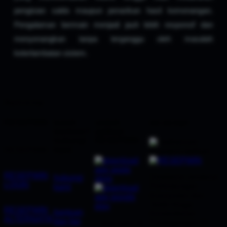
pengisian saldo maupun penarikan hasil kemenangan.
Pengalaman bermain menjadi jauh lebih responsif dan
menyenangkan tanpa terganggu oleh masalah
keterlambatan sistem.
Back to top
RESEPWIN
butuh
unduh
we accept
bantuan?
aplikasi
hubungi
RESEPWIN
kami
RESEPWIN
RESEPWIN
Direktorat Jenderal
hubungi
LOGIN
Perlindungan
kami
Konsumen dan
Tertib Niaga
RESEPWIN
bantuan
Kementerian
ALTERNATIF
dan faq
Perdagangan RI
ikuti kami di