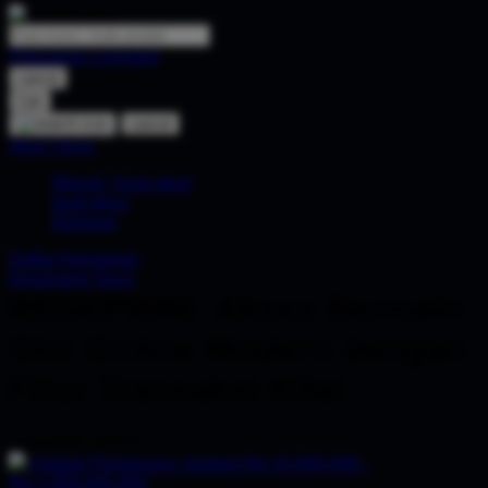
O
Oh Ma Grain
Pencarian Lanjutan
cancel
Okiedog
Cari
cancel
P
Akun Saya
Peachy
Masuk / buat akun
buat akun
Phil & Ted's
Bantuan
Philips Avent
Daftar Keinginan
Pigeon
Keranjang Saya
RESEPWIN: Akses Bermain
Playgro
Slot Online Modern dengan
Poled Global
Fitur Transaksi Kilat
Ponycycle
Puma
Serendah
10.000
Pureats
Hadiah Pemenang Jackpot
Rp.10.000.000
-
Rp.1.000.000.000