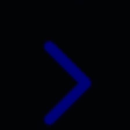
Twistshake
TY Toys
U
V
Veja
Vitaflow
Vtech
W
Waterland
Wellness
X