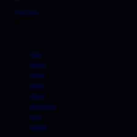
SITUS TOGEL
Brand A-Z
A
Addo
Adidas
Airfree
Alamii
Amara
Aqua Scale
Asics
Aveeno