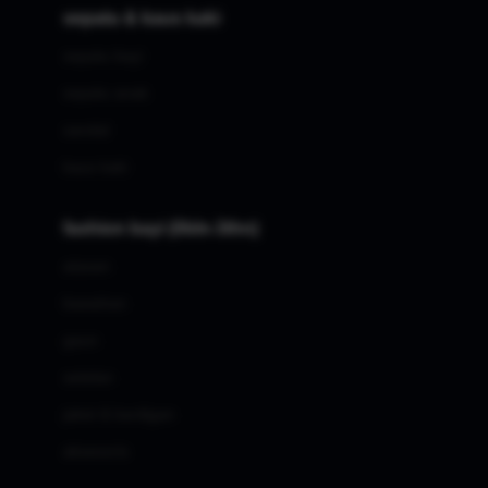
Beauty Barn
sepatu & kaus kaki
Bio Oil
sepatu bayi
Biolane
sepatu anak
Bite Fighters
sandal
Bizzi Growin
kaus kaki
Blackmores
fashion bayi (0bln-3thn)
Blooming Marvellous
atasan
Bonnels
bawahan
Bravado
gaun
Bruder
setelan
Brush Baby
jaket & kardigan
Buds Organics
aksesoris
Bugaboo