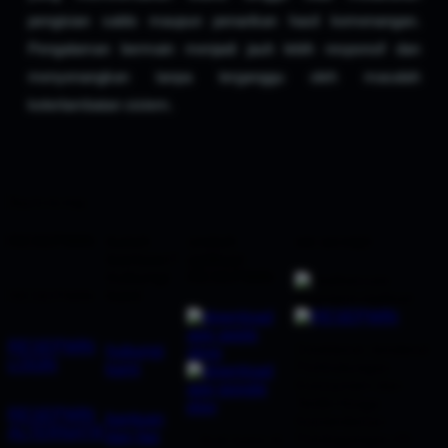
pengisian saldo maupun penarikan hasil kemenangan.
Pengalaman bermain menjadi jauh lebih responsif dan
menyenangkan tanpa terganggu oleh masalah
keterlambatan sistem.
Back to top
RESEPWIN
butuh
unduh
we accept
bantuan?
aplikasi
hubungi
RESEPWIN
kami
RESEPWIN
RESEPWIN
Direktorat Jenderal
hubungi
LOGIN
Perlindungan
kami
Konsumen dan
Tertib Niaga
RESEPWIN
bantuan
Kementerian
ALTERNATIF
dan faq
Perdagangan RI
ikuti kami di