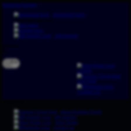
lewati ke Konten
download apps
download app from:
gift registry
Bahasa
ID
LOGIN
DAFTAR
Contact Us
Toggle Nav
about Kanmo Circle
gift registry
store finder
contact us