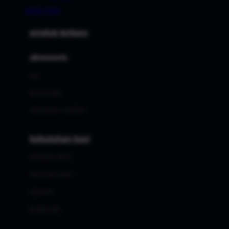
Awan
SITUS TOTO
Azetabio
produk terbaru
B
aksesoris
Baabaasheepz
tas
Babiators
kacamata
Baby Dove
aksesoris rambut
Baby Jogger
Baby Rovega
kebutuhan bayi
Babybee
pakaian tidur
Banana Boat
set & terusan
Banz
piyama
Barbie
bodysuits
Beaba