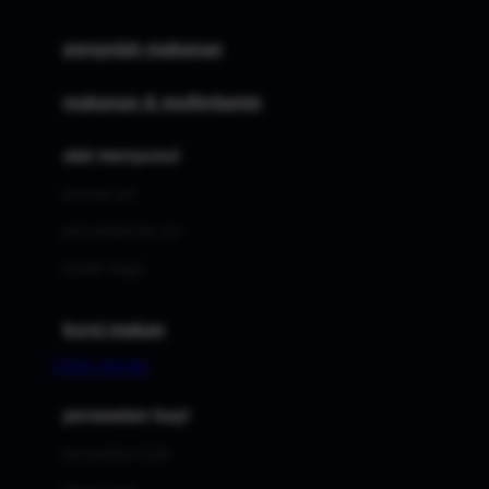
Joie
Joolz
pengolah makanan
Jujube
makanan & multivitamin
K
alat menyusui
Kiddycuts
pompa asi
Kumon
penyimpanan asi
L
cooler bags
Leapfrog
Leclerc
kursi makan
Lee Vierra
TOGEL ONLINE
Lillebaby
perawatan bayi
Little Bird Told Me
perawatan kulit
Little Miss Janis