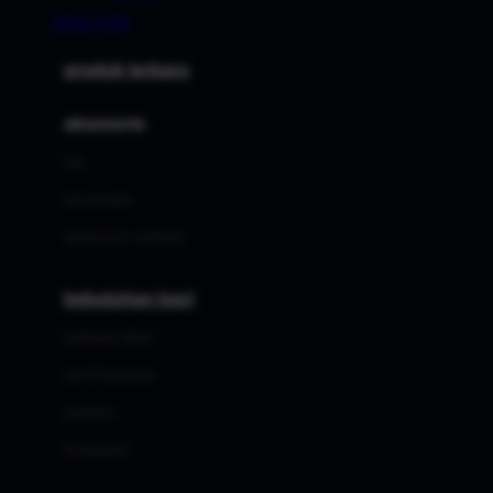
Awan
SITUS TOTO
Azetabio
produk terbaru
B
aksesoris
Baabaasheepz
tas
Babiators
kacamata
Baby Dove
aksesoris rambut
Baby Jogger
Baby Rovega
kebutuhan bayi
Babybee
pakaian tidur
Banana Boat
set & terusan
Banz
piyama
Barbie
bodysuits
Beaba