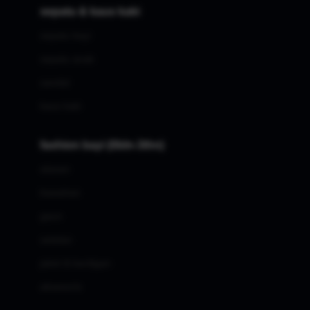
Beauty Barn
sepatu & kaus kaki
Bio Oil
sepatu bayi
Biolane
sepatu anak
Bite Fighters
sandal
Bizzi Growin
kaus kaki
Blackmores
fashion bayi (0bln-3thn)
Blooming Marvellous
atasan
Bonnels
bawahan
Bravado
gaun
Bruder
setelan
Brush Baby
jaket & kardigan
Buds Organics
aksesoris
Bugaboo