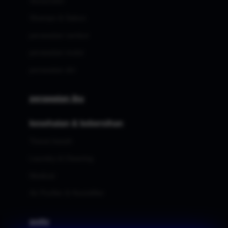
Sunscreen
London Taxi
Shampo & Sabun
Love To Dream
perawatan rambut
M
perawatan mulut
Magformers
perawatan diri
Mama's Choice
perawatan ibu
Mamas&Papas
Mamaway
kesehatan & kebersihan
Maxi Cosi
Tissue basah
Megabloks
Laundry & Cleaning
Micro
Medical
MiDeer
Air Purifier & Humidifier
Mimi & Lula
potty
Mini Monkey