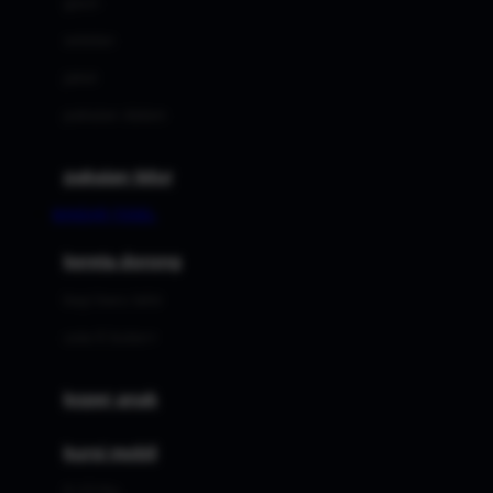
gaun
Dae Organics
setelan
Docare
jaket
Doona
pakaian dalam
Down To Earth
Drew
pakaian tidur
Dr. Brown's
BANDAR TOGEL
E
kereta dorong
ELC
bayi baru lahir
Ergobaby
usia 6 bulan+
Expert Care
koper anak
Ezyroller
kursi mobil
F
0-13 Kg