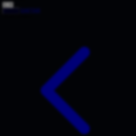
Squishmallows
DAFTAR
LOGIN
Starbooks
Share product:
Stick-O
Stokke
Sudocrem
Sumimo
Sunnylife
Sun-Staches
Swimava
T
Tommee Tippee
Trunki
Tutti Bambini