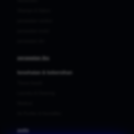
Sunscreen
London Taxi
Shampo & Sabun
Love To Dream
perawatan rambut
M
perawatan mulut
Magformers
perawatan diri
Mama's Choice
perawatan ibu
Mamas&Papas
Mamaway
kesehatan & kebersihan
Maxi Cosi
Tissue basah
Megabloks
Laundry & Cleaning
Micro
Medical
MiDeer
Air Purifier & Humidifier
Mimi & Lula
potty
Mini Monkey