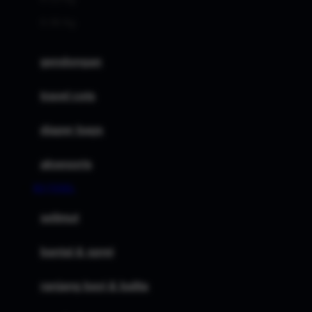
Felt So Sweet
0-36 Kg
Fisher Price
Flipper
gendongan
Friends Of Sally
travel cots
G
Gb
diaper bags
Geko
aksesoris
Graco
BO TOGEL
Gund
selimut
H
bantal & sprei
Habbie
Haenim
ranjang bayi & balita
Happy Horse