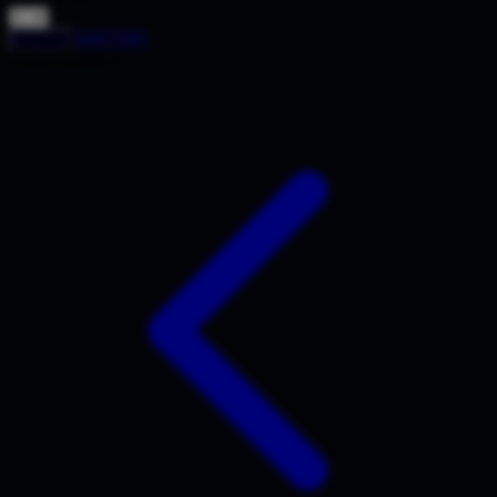
Squishmallows
DAFTAR
LOGIN
Starbooks
Share product:
Stick-O
Stokke
Sudocrem
Sumimo
Sunnylife
Sun-Staches
Swimava
T
Tommee Tippee
Trunki
Tutti Bambini