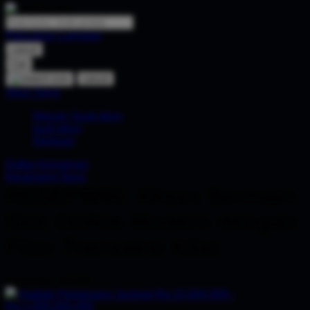
O
Oh Ma Grain
Pencarian Lanjutan
cancel
Okiedog
Cari
cancel
P
Akun Saya
Peachy
Masuk / buat akun
buat akun
Phil & Ted's
Bantuan
Philips Avent
Daftar Keinginan
Pigeon
Keranjang Saya
RESEPWIN: Akses Bermain
Playgro
Slot Online Modern dengan
Poled Global
Fitur Transaksi Kilat
Ponycycle
Puma
Serendah
10.000
Pureats
Hadiah Pemenang Jackpot
Rp.10.000.000
-
Rp.1.000.000.000