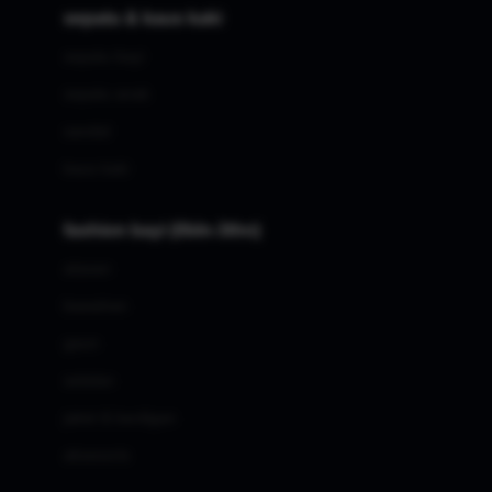
Beauty Barn
sepatu & kaus kaki
Bio Oil
sepatu bayi
Biolane
sepatu anak
Bite Fighters
sandal
Bizzi Growin
kaus kaki
Blackmores
fashion bayi (0bln-3thn)
Blooming Marvellous
atasan
Bonnels
bawahan
Bravado
gaun
Bruder
setelan
Brush Baby
jaket & kardigan
Buds Organics
aksesoris
Bugaboo