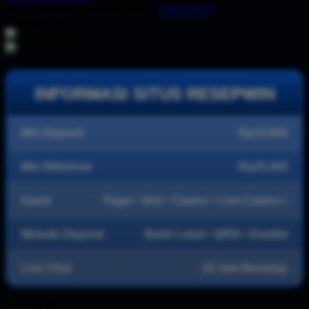
Use Installment Options from
.
Laarn more
Q
Available for :
home delivery
QV Baby
store pickup
R
INFORMASI SITUS RESEPWIN
Real Shades
Red Castle
Min Deposit
Rp10.000
Ribbon Madness
Min Withdraw
Rp25.000
S
Sebamed
Game
Togel • Slot • Casino • Live Casino •
Silver Cross
Metode Deposit
Bank Lokal • QRIS • Ewallet
Simply Idea
Skip Hop
Live Chat
24 Jam Nonstop
Spectra
choose qty