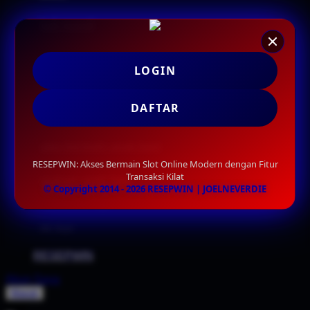
Moby
bak mandi
Momami
handuk
Mothercare
LOGIN
TOGEL LOGIN
Mustela
DAFTAR
My Buddy Tag
ayunan dan walker bayi
My K
alas bermain anak bayi
N
RESEPWIN: Akses Bermain Slot Online Modern dengan Fitur
Transaksi Kilat
mainan anak bayi
Naif
© Copyright 2014 - 2026 RESEPWIN | JOELNEVERDIE
mothercare toys
Nike
elc toys
Nordic Natural
RESEPWIN
Nuby
Akun Saya
Nuna
Masuk
Cari