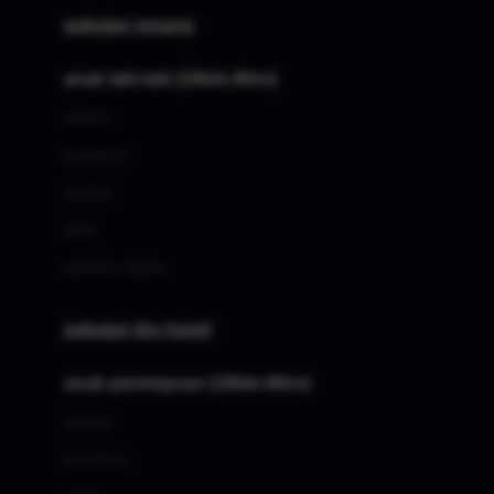
Buggygear
pakaian renang
Bumkins
anak laki-laki (18bln-8thn)
C
atasan
Cetaphil
bawahan
Chicco
setelan
Childlife
jaket
Clevamama
pakaian dalam
Cocolatte
Cottonseeds
pakaian ibu hamil
Cozy N Safe
anak perempuan (18bln-8thn)
Crane
atasan
Cybex
bawahan
D