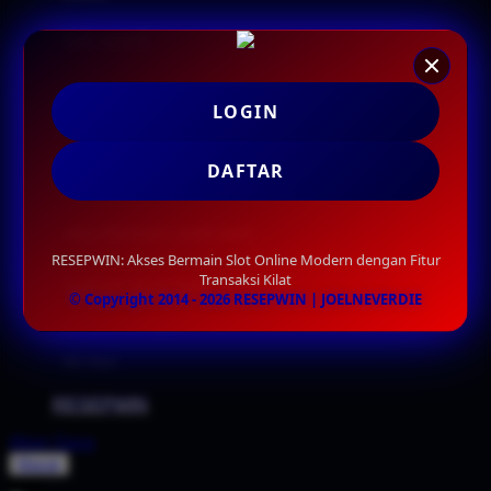
Moby
bak mandi
Momami
handuk
Mothercare
LOGIN
TOGEL LOGIN
Mustela
DAFTAR
My Buddy Tag
ayunan dan walker bayi
My K
alas bermain anak bayi
N
RESEPWIN: Akses Bermain Slot Online Modern dengan Fitur
Transaksi Kilat
mainan anak bayi
Naif
© Copyright 2014 - 2026 RESEPWIN | JOELNEVERDIE
mothercare toys
Nike
elc toys
Nordic Natural
RESEPWIN
Nuby
Akun Saya
Nuna
Masuk
Cari