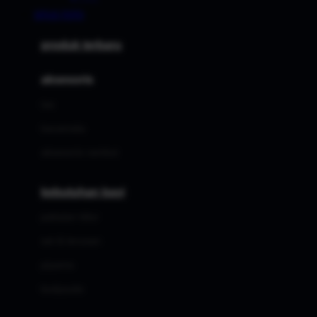
Awan
SITUS TOTO
Azetabio
produk terbaru
B
aksesoris
Baabaasheepz
tas
Babiators
kacamata
Baby Dove
aksesoris rambut
Baby Jogger
Baby Rovega
kebutuhan bayi
Babybee
pakaian tidur
Banana Boat
set & terusan
Banz
piyama
Barbie
bodysuits
Beaba