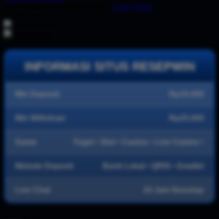
Use Installment Options from
.
Laarn more
Q
Available for :
home delivery
QV Baby
store pickup
R
INFORMASI SITUS RESEPWIN
Real Shades
Red Castle
Min Deposit
Rp10.000
Ribbon Madness
Min Withdraw
Rp25.000
S
Sebamed
Game
Togel • Slot • Casino • Live Casino •
Silver Cross
Metode Deposit
Bank Lokal • QRIS • Ewallet
Simply Idea
Skip Hop
Live Chat
24 Jam Nonstop
Spectra
choose qty