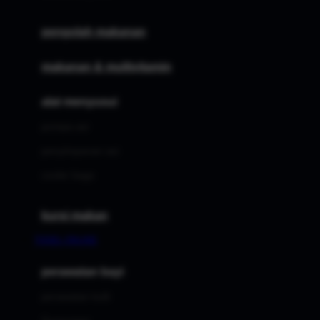
Joie
Joolz
pengolah makanan
Jujube
makanan & multivitamin
K
alat menyusui
Kiddycuts
pompa asi
Kumon
penyimpanan asi
L
cooler bags
Leapfrog
Leclerc
kursi makan
Lee Vierra
TOGEL ONLINE
Lillebaby
perawatan bayi
Little Bird Told Me
perawatan kulit
Little Miss Janis