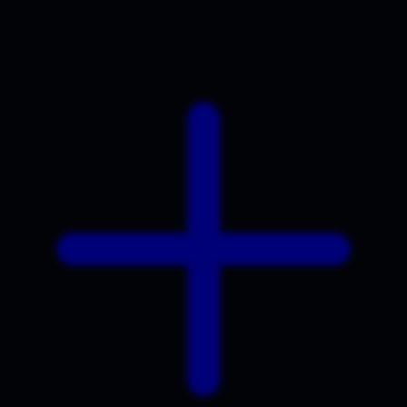
Xootz
Y
Yamatoya
Z
Zaxy
Zoggs
0-9
4Moms
59S