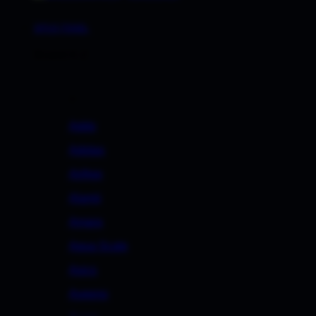
SITUS TOGEL
Brand A-Z
A
Addo
Adidas
Airfree
Alamii
Amara
Aqua Scale
Asics
Aveeno