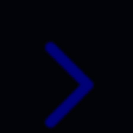
Twistshake
TY Toys
U
V
Veja
Vitaflow
Vtech
W
Waterland
Wellness
X