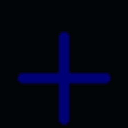
Xootz
Y
Yamatoya
Z
Zaxy
Zoggs
0-9
4Moms
59S