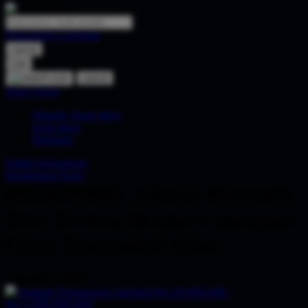
O
Oh Ma Grain
Pencarian Lanjutan
cancel
Okiedog
Cari
cancel
P
Akun Saya
Peachy
Masuk / buat akun
buat akun
Phil & Ted's
Bantuan
Philips Avent
Daftar Keinginan
Pigeon
Keranjang Saya
RESEPWIN: Akses Bermain
Playgro
Slot Online Modern dengan
Poled Global
Fitur Transaksi Kilat
Ponycycle
Puma
Serendah
10.000
Pureats
Hadiah Pemenang Jackpot
Rp.10.000.000
-
Rp.1.000.000.000