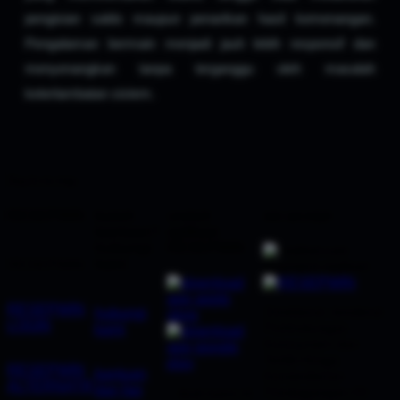
pengisian saldo maupun penarikan hasil kemenangan.
Pengalaman bermain menjadi jauh lebih responsif dan
menyenangkan tanpa terganggu oleh masalah
keterlambatan sistem.
Back to top
RESEPWIN
butuh
unduh
we accept
bantuan?
aplikasi
hubungi
RESEPWIN
kami
RESEPWIN
RESEPWIN
Direktorat Jenderal
hubungi
LOGIN
Perlindungan
kami
Konsumen dan
Tertib Niaga
RESEPWIN
bantuan
Kementerian
ALTERNATIF
dan faq
Perdagangan RI
ikuti kami di