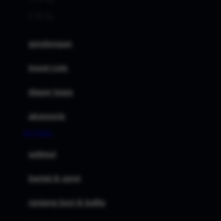
Felt So Sweet
0-36 Kg
Fisher Price
Flipper
gendongan
Friends Of Sally
travel cots
G
Gb
diaper bags
Geko
aksesoris
Graco
BO TOGEL
Gund
selimut
H
bantal & sprei
Habbie
Haenim
ranjang bayi & balita
Happy Horse