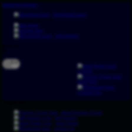
lewati ke Konten
download apps
download app from:
gift registry
Bahasa
ID
LOGIN
DAFTAR
Contact Us
Toggle Nav
about Kanmo Circle
gift registry
store finder
contact us