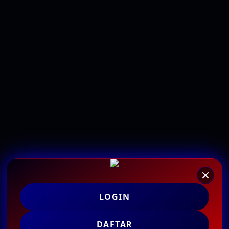
LOGIN
DAFTAR