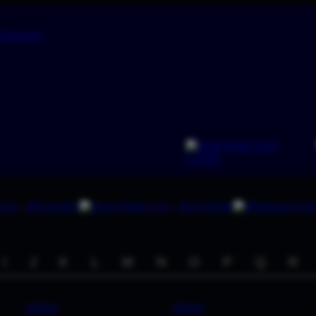
t registry
LOGIN
gift registry
store finder
I
J
K
L
M
N
O
P
Q
R
Airfree
Alamii