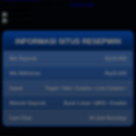
Use Installment Options from
.
Laarn more
Q
Available for :
home delivery
QV Baby
store pickup
R
INFORMASI SITUS RESEPWIN
Real Shades
Red Castle
Min Deposit
Rp10.000
Ribbon Madness
Min Withdraw
Rp25.000
S
Sebamed
Game
Togel • Slot • Casino • Live Casino •
Silver Cross
Metode Deposit
Bank Lokal • QRIS • Ewallet
Simply Idea
Skip Hop
Live Chat
24 Jam Nonstop
Spectra
choose qty