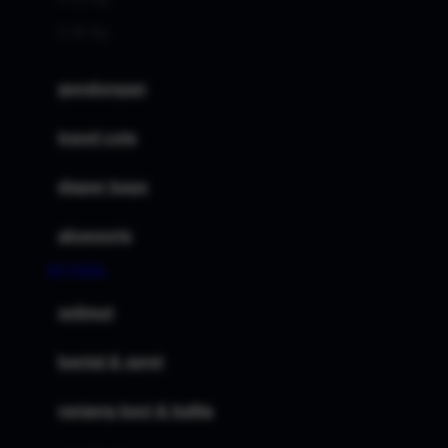
Felt So Sweet
0-36 Kg
Fisher Price
Flipper
gendongan
Friends Of Sally
travel cots
G
Gb
diaper bags
Geko
aksesoris
Graco
BO TOGEL
Gund
selimut
H
bantal & sprei
Habbie
Haenim
ranjang bayi & balita
Happy Horse