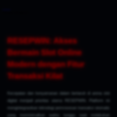
Share product:
RESEPWIN: Akses
Bermain Slot Online
Modern dengan Fitur
Transaksi Kilat
Kecepatan dan kenyamanan dalam bertaruh di arena slot
digital menjadi prioritas utama RESEPWIN. Platform ini
mengintegrasikan teknologi pemrosesan transaksi otomatis
yang meminimalkan waktu tunggu saat melakukan