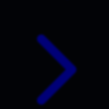
Twistshake
TY Toys
U
V
Veja
Vitaflow
Vtech
W
Waterland
Wellness
X