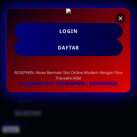
Moby
bak mandi
Momami
handuk
Mothercare
LOGIN
TOGEL LOGIN
Mustela
DAFTAR
My Buddy Tag
ayunan dan walker bayi
My K
alas bermain anak bayi
N
RESEPWIN: Akses Bermain Slot Online Modern dengan Fitur
Transaksi Kilat
mainan anak bayi
Naif
© Copyright 2014 - 2026 RESEPWIN | JOELNEVERDIE
mothercare toys
Nike
elc toys
Nordic Natural
RESEPWIN
Nuby
Akun Saya
Nuna
Masuk
Cari