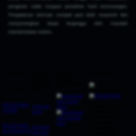
pengisian saldo maupun penarikan hasil kemenangan.
Pengalaman bermain menjadi jauh lebih responsif dan
menyenangkan tanpa terganggu oleh masalah
keterlambatan sistem.
Back to top
RESEPWIN
butuh
unduh
we accept
bantuan?
aplikasi
hubungi
RESEPWIN
kami
RESEPWIN
RESEPWIN
Direktorat Jenderal
hubungi
LOGIN
Perlindungan
kami
Konsumen dan
Tertib Niaga
RESEPWIN
bantuan
Kementerian
ALTERNATIF
dan faq
Perdagangan RI
ikuti kami di