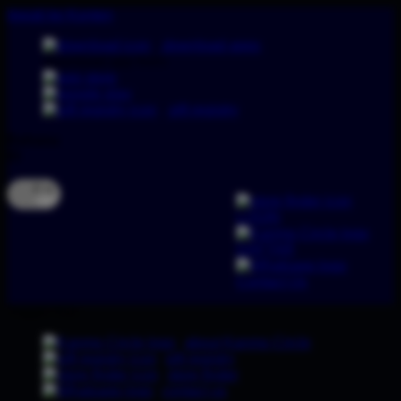
lewati ke Konten
download apps
download app from:
gift registry
Bahasa
ID
LOGIN
DAFTAR
Contact Us
Toggle Nav
about Kanmo Circle
gift registry
store finder
contact us