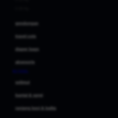
Felt So Sweet
0-36 Kg
Fisher Price
Flipper
gendongan
Friends Of Sally
travel cots
G
Gb
diaper bags
Geko
aksesoris
Graco
BO TOGEL
Gund
selimut
H
bantal & sprei
Habbie
Haenim
ranjang bayi & balita
Happy Horse