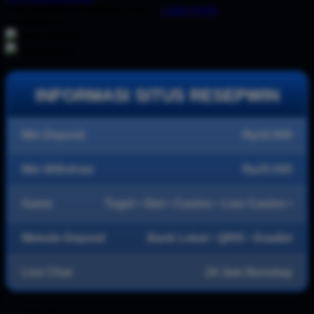
Use Installment Options from
.
Laarn more
Q
Available for :
home delivery
QV Baby
store pickup
R
INFORMASI SITUS RESEPWIN
Real Shades
Red Castle
Min Deposit
Rp10.000
Ribbon Madness
Min Withdraw
Rp25.000
S
Sebamed
Game
Togel • Slot • Casino • Live Casino •
Silver Cross
Metode Deposit
Bank Lokal • QRIS • Ewallet
Simply Idea
Skip Hop
Live Chat
24 Jam Nonstop
Spectra
choose qty