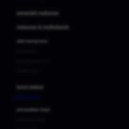
Joie
Joolz
pengolah makanan
Jujube
makanan & multivitamin
K
alat menyusui
Kiddycuts
pompa asi
Kumon
penyimpanan asi
L
cooler bags
Leapfrog
Leclerc
kursi makan
Lee Vierra
TOGEL ONLINE
Lillebaby
perawatan bayi
Little Bird Told Me
perawatan kulit
Little Miss Janis