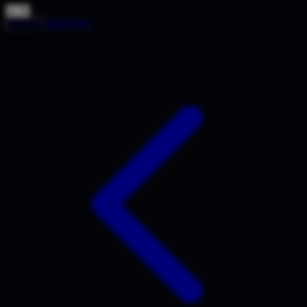
Squishmallows
DAFTAR
LOGIN
Starbooks
Share product:
Stick-O
Stokke
Sudocrem
Sumimo
Sunnylife
Sun-Staches
Swimava
T
Tommee Tippee
Trunki
Tutti Bambini