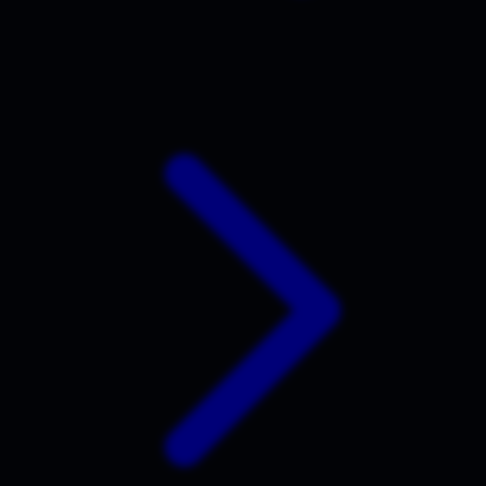
Twistshake
TY Toys
U
V
Veja
Vitaflow
Vtech
W
Waterland
Wellness
X