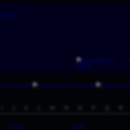
t registry
LOGIN
gift registry
store finder
I
J
K
L
M
N
O
P
Q
R
Airfree
Alamii