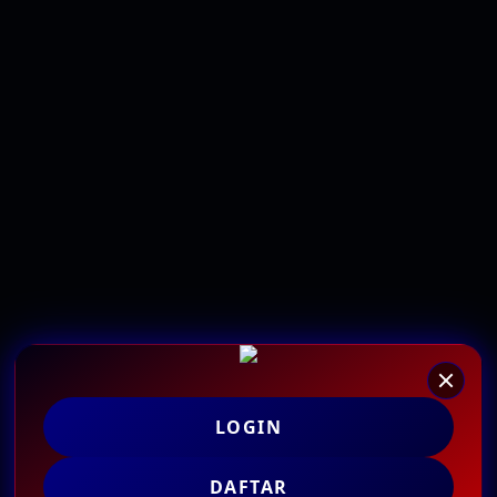
LOGIN
DAFTAR