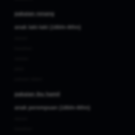
pakaian renang
anak laki-laki (18bln-8thn)
atasan
bawahan
setelan
jaket
pakaian dalam
pakaian ibu hamil
anak perempuan (18bln-8thn)
atasan
bawahan