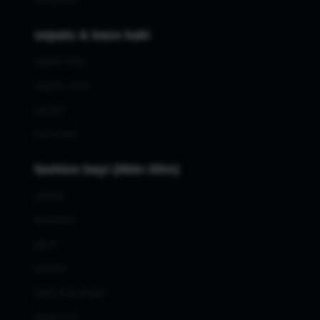
sepatu & kaus kaki
sepatu bayi
sepatu anak
sandal
kaus kaki
fashion bayi (0bln-3thn)
atasan
bawahan
gaun
setelan
jaket & kardigan
aksesoris