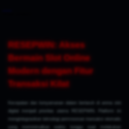
Share product:
RESEPWIN: Akses
Bermain Slot Online
Modern dengan Fitur
Transaksi Kilat
Kecepatan dan kenyamanan dalam bertaruh di arena slot
digital menjadi prioritas utama RESEPWIN. Platform ini
mengintegrasikan teknologi pemrosesan transaksi otomatis
yang meminimalkan waktu tunggu saat melakukan