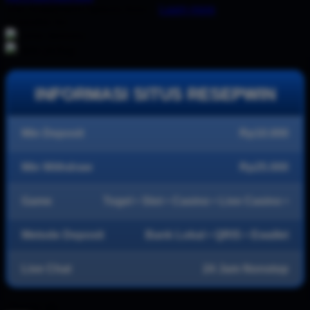
Use Installment Options from
.
Laarn more
Q
Available for :
home delivery
QV Baby
store pickup
R
INFORMASI SITUS RESEPWIN
Real Shades
Red Castle
Min Deposit
Rp10.000
Ribbon Madness
Min Withdraw
Rp25.000
S
Sebamed
Game
Togel • Slot • Casino • Live Casino •
Silver Cross
Metode Deposit
Bank Lokal • QRIS • Ewallet
Simply Idea
Skip Hop
Live Chat
24 Jam Nonstop
Spectra
choose qty