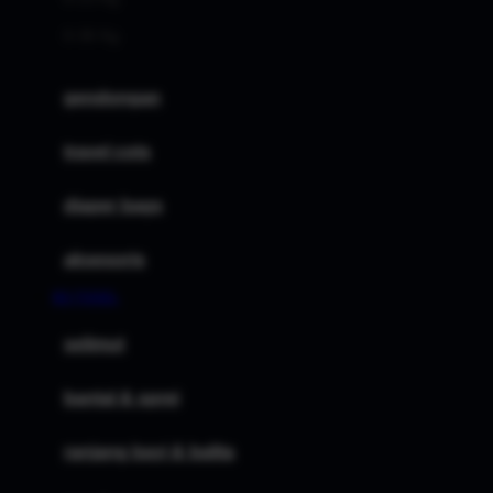
Felt So Sweet
0-36 Kg
Fisher Price
Flipper
gendongan
Friends Of Sally
travel cots
G
Gb
diaper bags
Geko
aksesoris
Graco
BO TOGEL
Gund
selimut
H
bantal & sprei
Habbie
Haenim
ranjang bayi & balita
Happy Horse