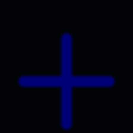
Xootz
Y
Yamatoya
Z
Zaxy
Zoggs
0-9
4Moms
59S