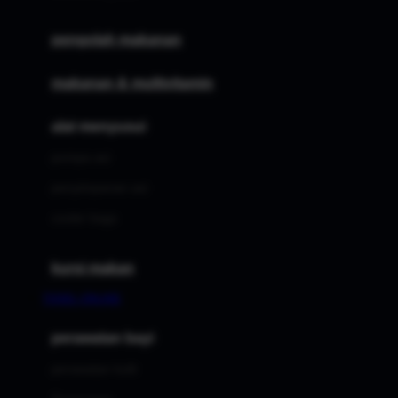
Joie
Joolz
pengolah makanan
Jujube
makanan & multivitamin
K
alat menyusui
Kiddycuts
pompa asi
Kumon
penyimpanan asi
L
cooler bags
Leapfrog
Leclerc
kursi makan
Lee Vierra
TOGEL ONLINE
Lillebaby
perawatan bayi
Little Bird Told Me
perawatan kulit
Little Miss Janis