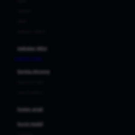
gaun
Dae Organics
setelan
Docare
jaket
Doona
pakaian dalam
Down To Earth
Drew
pakaian tidur
Dr. Brown's
BANDAR TOGEL
E
kereta dorong
ELC
bayi baru lahir
Ergobaby
usia 6 bulan+
Expert Care
koper anak
Ezyroller
kursi mobil
F
0-13 Kg