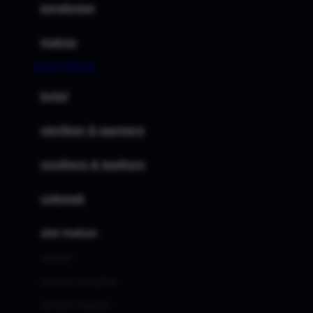
perabotan
Happy Tummy
Hauck
matras
Havaianas
SITUS TOTO 4D
Hegen
botol
Hot Wheels
sterilizer & warmers
Hybrid
I
soothers & teethers
Inlacta DHA
celemek
Interlac
alat makan
Ivenet
cangkir
J
piring & mangkuk
Jack N Jill
sendok & garpu