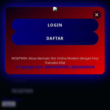
Moby
bak mandi
Momami
handuk
Mothercare
LOGIN
TOGEL LOGIN
Mustela
DAFTAR
My Buddy Tag
ayunan dan walker bayi
My K
alas bermain anak bayi
N
RESEPWIN: Akses Bermain Slot Online Modern dengan Fitur
Transaksi Kilat
mainan anak bayi
Naif
© Copyright 2014 - 2026 RESEPWIN | JOELNEVERDIE
mothercare toys
Nike
elc toys
Nordic Natural
RESEPWIN
Nuby
Akun Saya
Nuna
Masuk
Cari