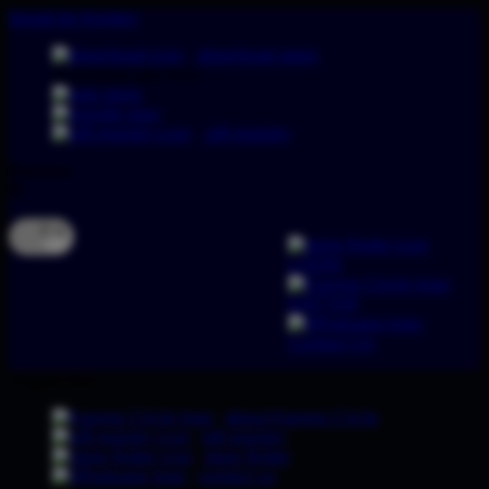
lewati ke Konten
download apps
download app from:
gift registry
Bahasa
ID
LOGIN
DAFTAR
Contact Us
Toggle Nav
about Kanmo Circle
gift registry
store finder
contact us