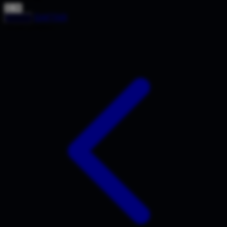
Squishmallows
DAFTAR
LOGIN
Starbooks
Share product:
Stick-O
Stokke
Sudocrem
Sumimo
Sunnylife
Sun-Staches
Swimava
T
Tommee Tippee
Trunki
Tutti Bambini