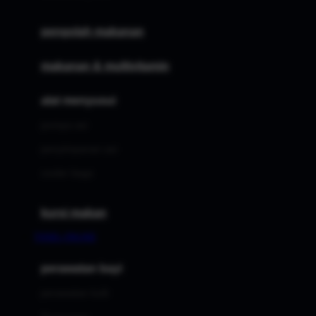
Joie
Joolz
pengolah makanan
Jujube
makanan & multivitamin
K
alat menyusui
Kiddycuts
pompa asi
Kumon
penyimpanan asi
L
cooler bags
Leapfrog
Leclerc
kursi makan
Lee Vierra
TOGEL ONLINE
Lillebaby
perawatan bayi
Little Bird Told Me
perawatan kulit
Little Miss Janis