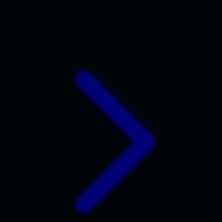
Twistshake
TY Toys
U
V
Veja
Vitaflow
Vtech
W
Waterland
Wellness
X