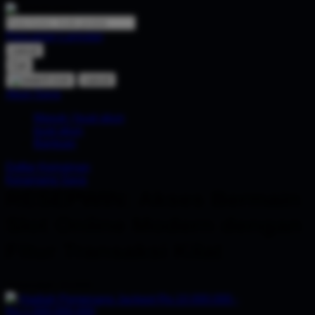
O
Oh Ma Grain
Pencarian Lanjutan
cancel
Okiedog
Cari
cancel
P
Akun Saya
Peachy
Masuk / buat akun
buat akun
Phil & Ted's
Bantuan
Philips Avent
Daftar Keinginan
Pigeon
Keranjang Saya
RESEPWIN: Akses Bermain
Playgro
Slot Online Modern dengan
Poled Global
Fitur Transaksi Kilat
Ponycycle
Puma
Serendah
10.000
Pureats
Hadiah Pemenang Jackpot
Rp.10.000.000
-
Rp.1.000.000.000