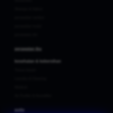
Sunscreen
London Taxi
Shampo & Sabun
Love To Dream
perawatan rambut
M
perawatan mulut
Magformers
perawatan diri
Mama's Choice
perawatan ibu
Mamas&Papas
Mamaway
kesehatan & kebersihan
Maxi Cosi
Tissue basah
Megabloks
Laundry & Cleaning
Micro
Medical
MiDeer
Air Purifier & Humidifier
Mimi & Lula
potty
Mini Monkey