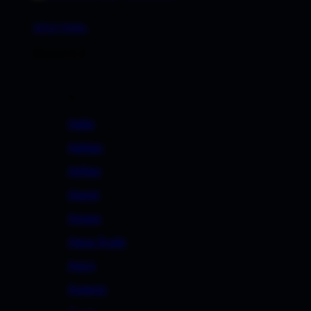
SITUS TOGEL
Brand A-Z
A
Addo
Adidas
Airfree
Alamii
Amara
Aqua Scale
Asics
Aveeno