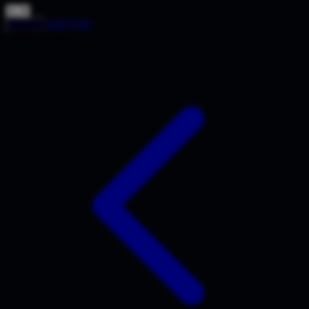
Squishmallows
DAFTAR
LOGIN
Starbooks
Share product:
Stick-O
Stokke
Sudocrem
Sumimo
Sunnylife
Sun-Staches
Swimava
T
Tommee Tippee
Trunki
Tutti Bambini