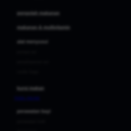
Joie
Joolz
pengolah makanan
Jujube
makanan & multivitamin
K
alat menyusui
Kiddycuts
pompa asi
Kumon
penyimpanan asi
L
cooler bags
Leapfrog
Leclerc
kursi makan
Lee Vierra
TOGEL ONLINE
Lillebaby
perawatan bayi
Little Bird Told Me
perawatan kulit
Little Miss Janis