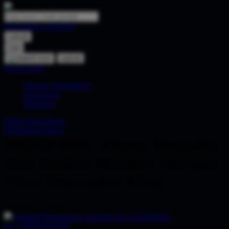
O
Oh Ma Grain
Pencarian Lanjutan
cancel
Okiedog
Cari
cancel
P
Akun Saya
Peachy
Masuk / buat akun
buat akun
Phil & Ted's
Bantuan
Philips Avent
Daftar Keinginan
Pigeon
Keranjang Saya
RESEPWIN: Akses Bermain
Playgro
Slot Online Modern dengan
Poled Global
Fitur Transaksi Kilat
Ponycycle
Puma
Serendah
10.000
Pureats
Hadiah Pemenang Jackpot
Rp.10.000.000
-
Rp.1.000.000.000