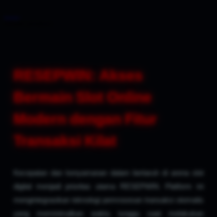
Share product:
RESEPWIN: Akses
Bermain Slot Online
Modern dengan Fitur
Transaksi Kilat
Kecepatan dan kenyamanan dalam bertaruh di arena slot
digital menjadi prioritas utama RESEPWIN. Platform ini
mengintegrasikan teknologi pemrosesan transaksi otomatis
yang meminimalkan waktu tunggu saat melakukan