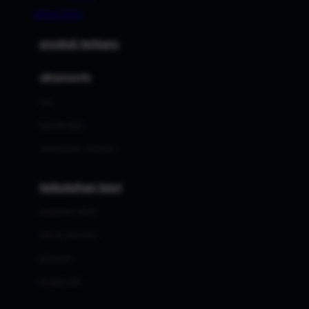
Awan
SITUS TOTO
Azetabio
produk terbaru
B
aksesoris
Baabaasheepz
tas
Babiators
kacamata
Baby Dove
aksesoris rambut
Baby Jogger
Baby Rovega
kebutuhan bayi
Babybee
pakaian tidur
Banana Boat
set & terusan
Banz
piyama
Barbie
bodysuits
Beaba