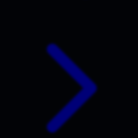
Twistshake
TY Toys
U
V
Veja
Vitaflow
Vtech
W
Waterland
Wellness
X