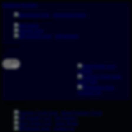
lewati ke Konten
download apps
download app from:
gift registry
Bahasa
ID
LOGIN
DAFTAR
Contact Us
Toggle Nav
about Kanmo Circle
gift registry
store finder
contact us