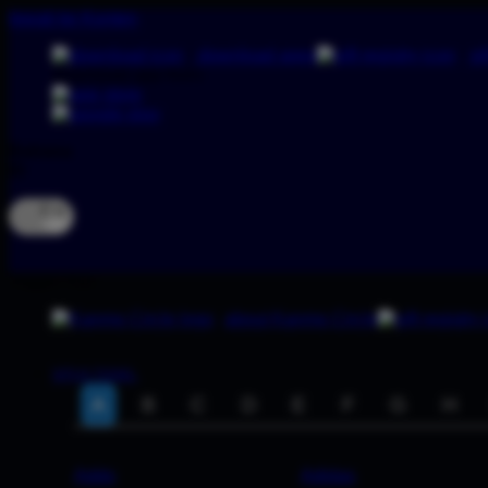
lewati ke Konten
download apps
gif
download app from:
Bahasa
ID
Toggle Nav
about Kanmo Circle
SITUS TOGEL
A
B
C
D
E
F
G
H
Addo
Adidas