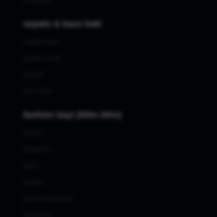
sepatu & kaus kaki
sepatu bayi
sepatu anak
sandal
kaus kaki
fashion bayi (0bln-3thn)
atasan
bawahan
gaun
setelan
jaket & kardigan
aksesoris