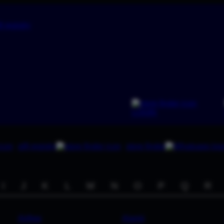
t registry
LOGIN
gift registry
store finder
I
J
K
L
M
N
O
P
Q
R
Airfree
Alamii