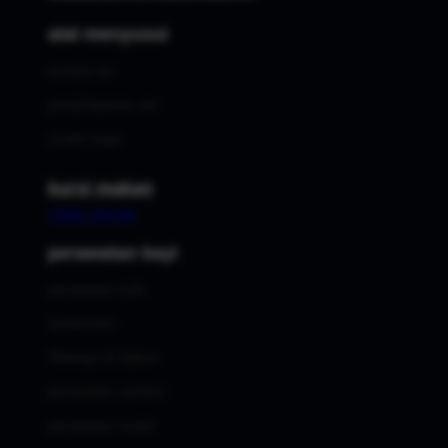
alat menyusui
pompa asi
penyimpanan asi
cooler bags
kursi makan
TOGEL ONLINE
perawatan bayi
perawatan kulit
Sunscreen
Shampo & Sabun
perawatan rambut
perawatan mulut