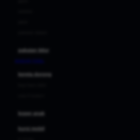
gaun
Dae Organics
setelan
Docare
jaket
Doona
pakaian dalam
Down To Earth
Drew
pakaian tidur
Dr. Brown's
BANDAR TOGEL
E
kereta dorong
ELC
bayi baru lahir
Ergobaby
usia 6 bulan+
Expert Care
koper anak
Ezyroller
kursi mobil
F
0-13 Kg