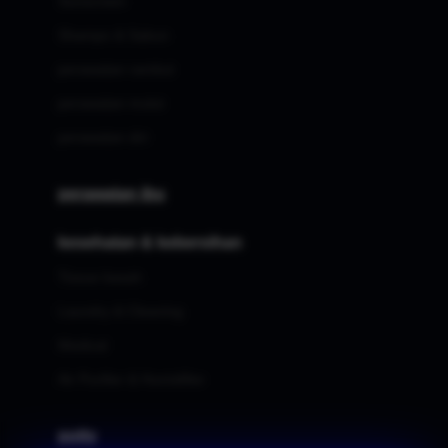
Sunscreen
London Taxi
Shampo & Sabun
Love To Dream
perawatan rambut
M
perawatan mulut
Magformers
perawatan diri
Mama's Choice
perawatan ibu
Mamas&Papas
Mamaway
kesehatan & kebersihan
Maxi Cosi
Tissue basah
Megabloks
Laundry & Cleaning
Micro
Medical
MiDeer
Air Purifier & Humidifier
Mimi & Lula
potty
Mini Monkey