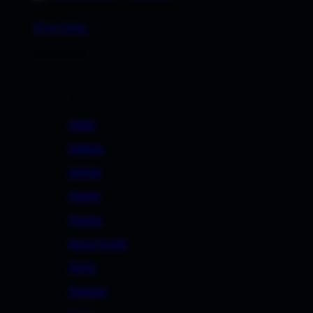
SITUS TOGEL
Brand A-Z
A
Addo
Adidas
Airfree
Alamii
Amara
Aqua Scale
Asics
Aveeno