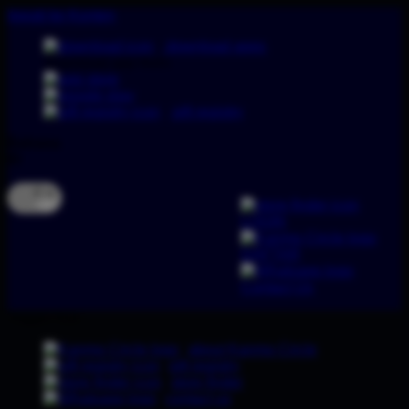
lewati ke Konten
download apps
download app from:
gift registry
Bahasa
ID
LOGIN
DAFTAR
Contact Us
Toggle Nav
about Kanmo Circle
gift registry
store finder
contact us