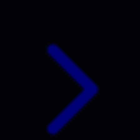
Twistshake
TY Toys
U
V
Veja
Vitaflow
Vtech
W
Waterland
Wellness
X