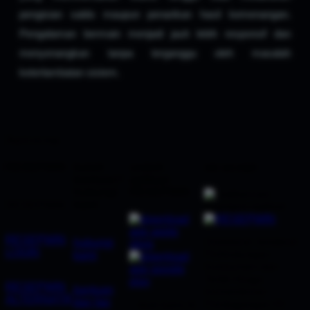
pengisian saldo maupun penarikan hasil kemenangan.
Pengalaman bermain menjadi jauh lebih responsif dan
menyenangkan tanpa terganggu oleh masalah
keterlambatan sistem.
Back to top
RESEPWIN
butuh
unduh
we accept
bantuan?
aplikasi
hubungi
RESEPWIN
kami
RESEPWIN
RESEPWIN
Direktorat Jenderal
hubungi
LOGIN
Perlindungan
kami
Konsumen dan
Tertib Niaga
RESEPWIN
bantuan
Kementerian
ALTERNATIF
dan faq
Perdagangan RI
ikuti kami di