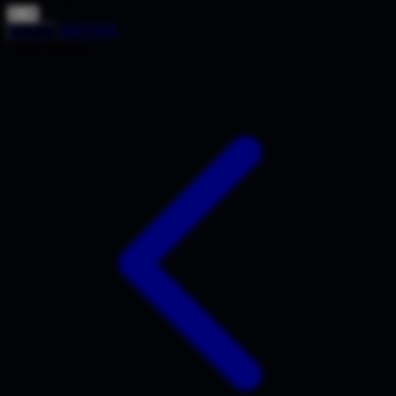
Squishmallows
DAFTAR
LOGIN
Starbooks
Share product:
Stick-O
Stokke
Sudocrem
Sumimo
Sunnylife
Sun-Staches
Swimava
T
Tommee Tippee
Trunki
Tutti Bambini