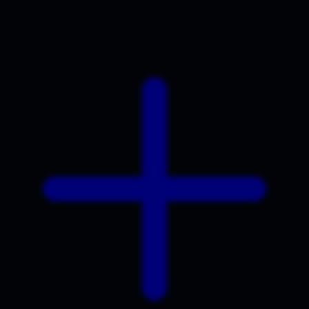
Xootz
Y
Yamatoya
Z
Zaxy
Zoggs
0-9
4Moms
59S