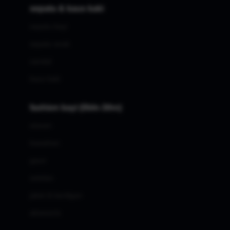
Beauty Barn
sepatu & kaus kaki
Bio Oil
sepatu bayi
Biolane
sepatu anak
Bite Fighters
sandal
Bizzi Growin
kaus kaki
Blackmores
fashion bayi (0bln-3thn)
Blooming Marvellous
atasan
Bonnels
bawahan
Bravado
gaun
Bruder
setelan
Brush Baby
jaket & kardigan
Buds Organics
aksesoris
Bugaboo