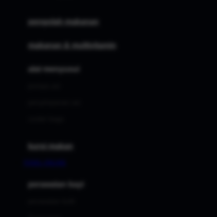
Joie
Joolz
pengolah makanan
Jujube
makanan & multivitamin
K
alat menyusui
Kiddycuts
pompa asi
Kumon
penyimpanan asi
L
cooler bags
Leapfrog
Leclerc
kursi makan
Lee Vierra
TOGEL ONLINE
Lillebaby
perawatan bayi
Little Bird Told Me
perawatan kulit
Little Miss Janis