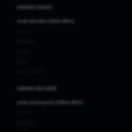
Buggygear
pakaian renang
Bumkins
anak laki-laki (18bln-8thn)
C
atasan
Cetaphil
bawahan
Chicco
setelan
Childlife
jaket
Clevamama
pakaian dalam
Cocolatte
Cottonseeds
pakaian ibu hamil
Cozy N Safe
anak perempuan (18bln-8thn)
Crane
atasan
Cybex
bawahan
D