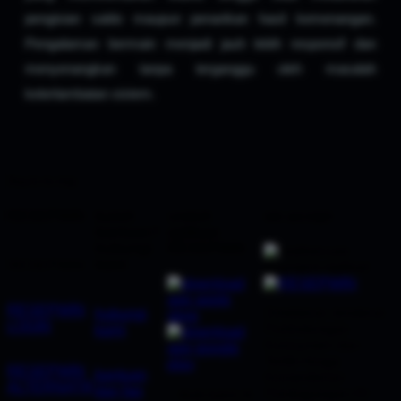
pengisian saldo maupun penarikan hasil kemenangan.
Pengalaman bermain menjadi jauh lebih responsif dan
menyenangkan tanpa terganggu oleh masalah
keterlambatan sistem.
Back to top
RESEPWIN
butuh
unduh
we accept
bantuan?
aplikasi
hubungi
RESEPWIN
kami
RESEPWIN
RESEPWIN
Direktorat Jenderal
hubungi
LOGIN
Perlindungan
kami
Konsumen dan
Tertib Niaga
RESEPWIN
bantuan
Kementerian
ALTERNATIF
dan faq
Perdagangan RI
ikuti kami di