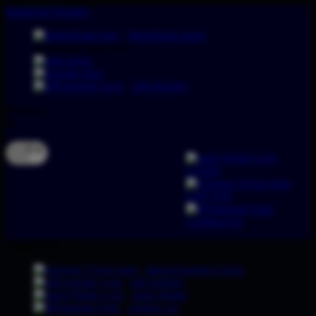
lewati ke Konten
download apps
download app from:
gift registry
Bahasa
ID
LOGIN
DAFTAR
Contact Us
Toggle Nav
about Kanmo Circle
gift registry
store finder
contact us