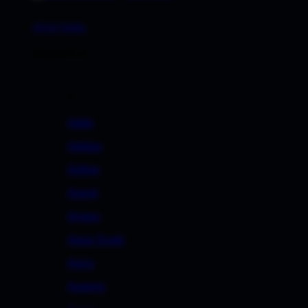
SITUS TOGEL
Brand A-Z
A
Addo
Adidas
Airfree
Alamii
Amara
Aqua Scale
Asics
Aveeno