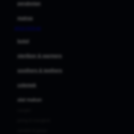
perabotan
Happy Tummy
Hauck
matras
Havaianas
SITUS TOTO 4D
Hegen
botol
Hot Wheels
sterilizer & warmers
Hybrid
I
soothers & teethers
Inlacta DHA
celemek
Interlac
alat makan
Ivenet
cangkir
J
piring & mangkuk
Jack N Jill
sendok & garpu