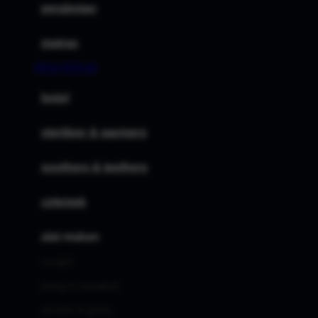
perabotan
Happy Tummy
Hauck
matras
Havaianas
SITUS TOTO 4D
Hegen
botol
Hot Wheels
sterilizer & warmers
Hybrid
I
soothers & teethers
Inlacta DHA
celemek
Interlac
alat makan
Ivenet
cangkir
J
piring & mangkuk
Jack N Jill
sendok & garpu