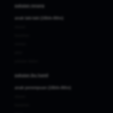
Buggygear
pakaian renang
Bumkins
anak laki-laki (18bln-8thn)
C
atasan
Cetaphil
bawahan
Chicco
setelan
Childlife
jaket
Clevamama
pakaian dalam
Cocolatte
Cottonseeds
pakaian ibu hamil
Cozy N Safe
anak perempuan (18bln-8thn)
Crane
atasan
Cybex
bawahan
D