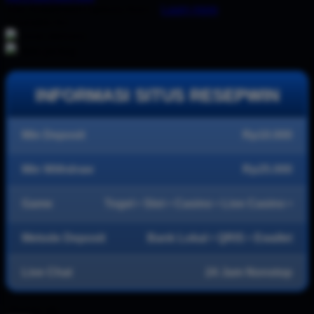
Use Installment Options from
.
Laarn more
Q
Available for :
home delivery
QV Baby
store pickup
R
INFORMASI SITUS RESEPWIN
Real Shades
Red Castle
Min Deposit
Rp10.000
Ribbon Madness
Min Withdraw
Rp25.000
S
Sebamed
Game
Togel • Slot • Casino • Live Casino •
Silver Cross
Metode Deposit
Bank Lokal • QRIS • Ewallet
Simply Idea
Skip Hop
Live Chat
24 Jam Nonstop
Spectra
choose qty