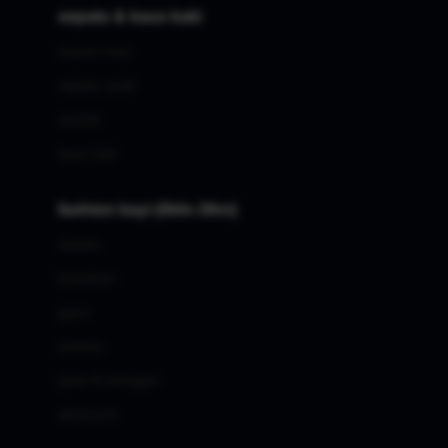
Beauty Barn
sepatu & kaus kaki
Bio Oil
sepatu bayi
Biolane
sepatu anak
Bite Fighters
sandal
Bizzi Growin
kaus kaki
Blackmores
fashion bayi (0bln-3thn)
Blooming Marvellous
atasan
Bonnels
bawahan
Bravado
gaun
Bruder
setelan
Brush Baby
jaket & kardigan
Buds Organics
aksesoris
Bugaboo