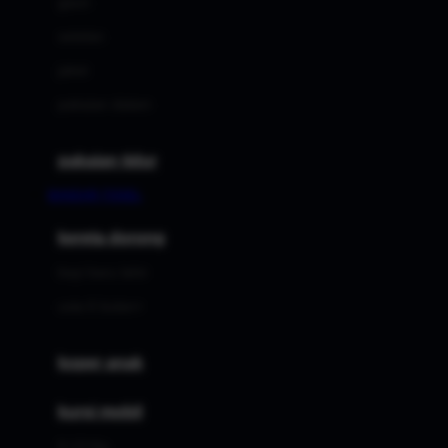
gaun
Dae Organics
setelan
Docare
jaket
Doona
pakaian dalam
Down To Earth
Drew
pakaian tidur
Dr. Brown's
BANDAR TOGEL
E
kereta dorong
ELC
bayi baru lahir
Ergobaby
usia 6 bulan+
Expert Care
koper anak
Ezyroller
kursi mobil
F
0-13 Kg