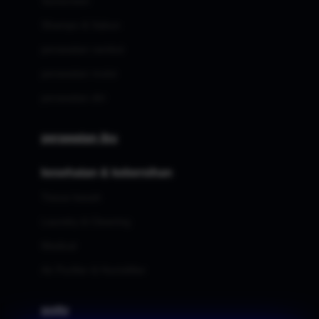
Sunscreen
London Taxi
Shampo & Sabun
Love To Dream
perawatan rambut
M
perawatan mulut
Magformers
perawatan diri
Mama's Choice
perawatan ibu
Mamas&Papas
Mamaway
kesehatan & kebersihan
Maxi Cosi
Tissue basah
Megabloks
Laundry & Cleaning
Micro
Medical
MiDeer
Air Purifier & Humidifier
Mimi & Lula
potty
Mini Monkey