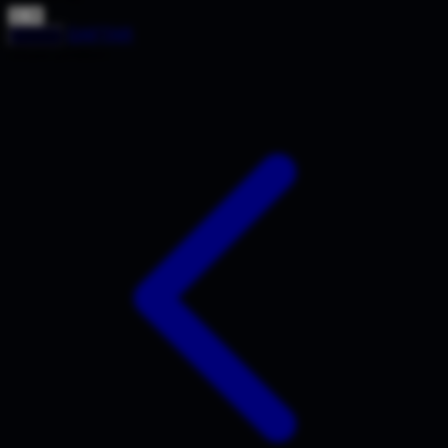
Squishmallows
DAFTAR
LOGIN
Starbooks
Share product:
Stick-O
Stokke
Sudocrem
Sumimo
Sunnylife
Sun-Staches
Swimava
T
Tommee Tippee
Trunki
Tutti Bambini