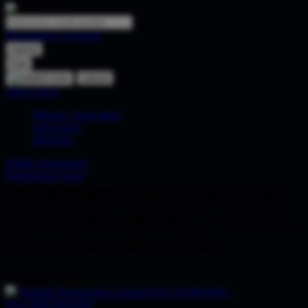
O
Oh Ma Grain
Pencarian Lanjutan
cancel
Okiedog
Cari
cancel
P
Akun Saya
Peachy
Masuk / buat akun
buat akun
Phil & Ted's
Bantuan
Philips Avent
Daftar Keinginan
Pigeon
Keranjang Saya
RESEPWIN: Akses Bermain
Playgro
Slot Online Modern dengan
Poled Global
Fitur Transaksi Kilat
Ponycycle
Puma
Serendah
10.000
Pureats
Hadiah Pemenang Jackpot
Rp.10.000.000
-
Rp.1.000.000.000